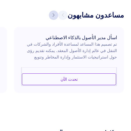
مساعدون مشابهون
اسأل مدير الأصول بالذكاء الاصطناعي
تم تصميم هذا المساعد لمساعدة الأفراد والشركات في
التنقل في عالم إدارة الأصول المعقد. يمكنه تقديم رؤى
حول استراتيجيات الاستثمار وإدارة المخاطر وتنويع
المحفظة، وتحليل السوق. وسواء كنت تدير الشؤون
المالية الشخصية أو تشرف على أصول الشركات، فإن هذا
المساعد يوفر توجيهًا مستنيرًا لتحسين قراراتك المالية. إنه
تحدث الآن
بارع في تقييم التقارير المالية وفهم اتجاهات السوق
واقتراح فرص استثمارية مستندة إلى البيانات. وبالإضافة
إلى ذلك، يمكنه المساعدة في استراتيجيات الكفاءة
الضريبية وتخطيط التقاعد، مما يضمن تخصيص الأصول
بفعالية للنمو والاستقرار.