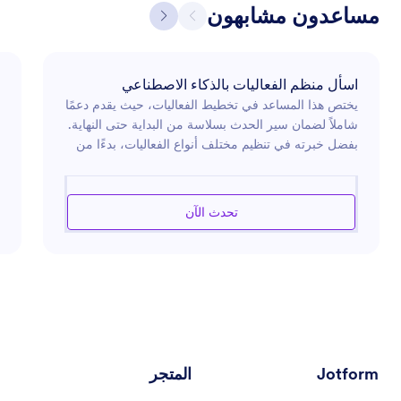
مساعدون مشابهون
اسأل منظم الفعاليات بالذكاء الاصطناعي
يختص هذا المساعد في تخطيط الفعاليات، حيث يقدم دعمًا
شاملاً لضمان سير الحدث بسلاسة من البداية حتى النهاية.
بفضل خبرته في تنظيم مختلف أنواع الفعاليات، بدءًا من
الاجتماعات المهنية إلى حفلات الزفاف، يمكنه إرشادك في
اختيار المكان المناسب، وإعداد الميزانية، ووضع الجدول
الزمني، والمزيد. سواء كنت تخطط لتجمع صغير أو لفعالية
تحدث الآن
كبيرة، يوفر لك هذا المساعد رؤى قيّمة ومهارات تنظيمية
تساعدك على تحقيق رؤيتك. يمكنك الاعتماد على هذا
المساعد لإضفاء الإبداع والكفاءة على عملية التحضير، مما
يضمن تجربة مميزة لجميع الحاضرين.
Jotform
المتجر