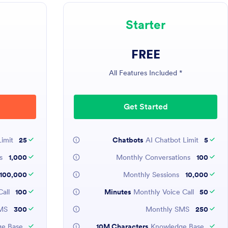
Starter
FREE
* All Features Included
Get Started
imit
25 Chatbots
AI Chatbot Limit
5 Chatbots
Monthly Conversations
1,000
Monthly Conversations
100
100,000
Monthly Sessions
10,000
all
100 Minutes
Monthly Voice Call
50 Minutes
Monthly SMS
300
Monthly SMS
250
e Base
10M Characters
Knowledge Base