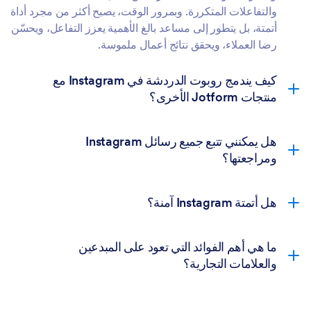
والتفاعلات المتكررة. وبمرور الوقت، يصبح أكثر من مجرد أداة
أتمتة، بل يتطور إلى مساعد بالغ الأهمية يعزز التفاعل، ويحسّن
رضا العملاء، ويحقق نتائج أعمال ملموسة.
كيف يندمج روبوت الدردشة في Instagram مع
منتجات Jotform الأخرى؟
هل يمكنني تتبع جميع رسائل Instagram
ومراجعتها؟
جداول Jotform
هل أتمتة Instagram آمنة؟
مهام سير العمل
تطبيقات Jotform
ما هي أهم الفوائد التي تعود على المبدعين
توقيعات Jotform
منشئ المتجر
والعلامات التجارية؟