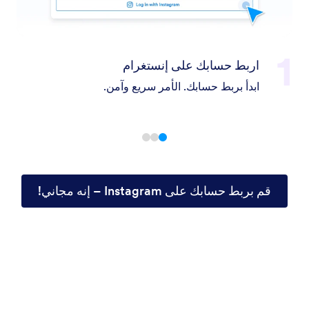
نستغرام
تدرب باستخدام معل
مر سريع وآمن.
يتعلّم وكيلك من الرسائ
والمنشورات.
قم بربط حسابك على Instagram – إنه مجاني!