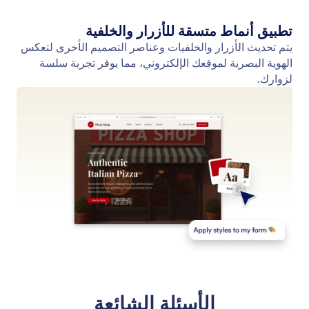
قم بتطبيق أي نمط صورة على النموذج الخاص بك
صمم نموذجك على الفور عن طريق تحميل صورة لعلامتك
التجارية. يقوم Jotform AI تلقائيًا باستخراج الألوان
والخلفيات وأنماط الأزرار لتتناسب تمامًا مع تصميمك.