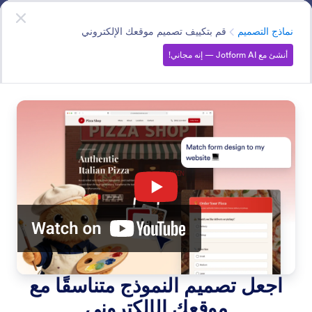
دء الحوار
أنشئ باستخدام Jotform AI
— إنه مجاني!
الفئة
نماذج التصميم
قم بتكييف تصميم موقعك الإلكتروني
أنشئ مع Jotform AI — إنه مجاني!
Design Forms
صمم النماذج باستخدام Jotform AI. قم بإنشاء قوالب من خلال
وصف فكرتك أو استخدام الصور، مع إمكانية مزامنة ألوان
موقعك للحصول على مظهر متناسق في ثوانٍ معدودة.
البحث في جميع الميزات
فئات الميزات
الفئة
Jotform للذكاء الاصطناعي
نماذج التصميم