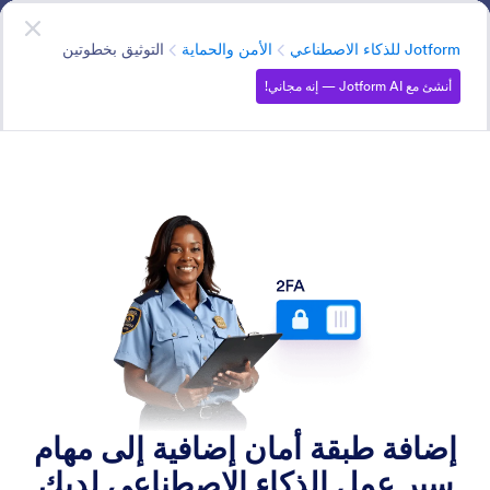
دء الحوار
أنشئ باستخدام Jotform AI
— إنه مجاني!
الفئة
Jotform للذكاء الاصطناعي
الأمن والحماية
التوثيق بخطوتين
أنشئ مع Jotform AI — إنه مجاني!
Security
لطالما التزمت Jotform بحماية بياناتك. نحن ننفذ نفس ميزات
الأمان لوكلاء الذكاء الاصطناعي.
البحث في جميع الميزات
فئات الميزات
الفئة
Jotform للذكاء الاصطناعي
الأمن والحماية