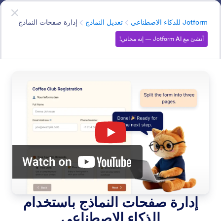
دء الحوار
أنشئ باستخدام Jotform AI
— إنه مجاني!
الفئة
Jotform للذكاء الاصطناعي
تعديل النماذج
إدارة صفحات النماذج
أنشئ مع Jotform AI — إنه مجاني!
Edit Forms
قم بإنشاء نماذجك وإدارتها ببساطة عن طريق إخبار الذكاء
الاصطناعي في Jotform بما تريد القيام به.
البحث في جميع الميزات
فئات الميزات
الفئة
Jotform للذكاء الاصطناعي
تعديل النماذج