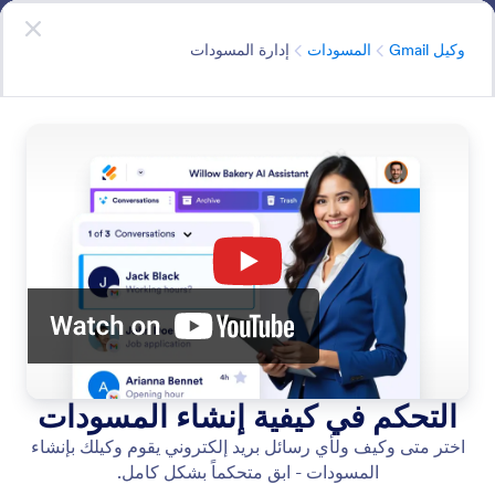
دء الحوار
وكيل Gmail
ابدأ الآن
- إنه مجاني
الفئة
وكيل Gmail
المسودات
إدارة المسودات
Drafts
يستخدم وكيلك قاعدة معرفته لإنشاء ردود ذكية وملائمة فورًا
على الرسائل الواردة.
البحث في جميع الميزات
فئات الميزات
الفئة
وكيل Gmail
المسودات