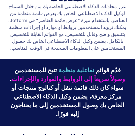
عرض الفيديو
قم بتمكين وكيل الذكاء الاصطناعي من تشغيل مقاطع
الفيديو ذات الصلة استجابةً لمدخلات المستخدم. وفّر
معلومات ديناميكية وجذابة في كل محادثة.