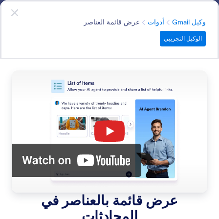
دء الحوار
وكيل Gmail
ابدأ الآن
- إنه مجاني
الفئة
وكيل Gmail
أدوات
عرض قائمة العناصر
الوكيل التجريبي
Tools
استخدم أدوات وكيل الذكاء الاصطناعي القوية لتحديد سلوكيات
مخصصة توجه طريقة استجابة وكيلك في سيناريوهات محددة.
البحث في جميع الميزات
فئات الميزات
الفئة
وكيل Gmail
أدوات