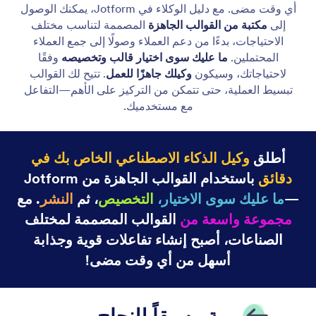
ابدأ باستخدام وكيل Gmail
سارع بربط حسابك في Gmail لتحصل على أقصى استفادة
من وكلاء Jotform المدعومين بالذكاء الاصطناعي