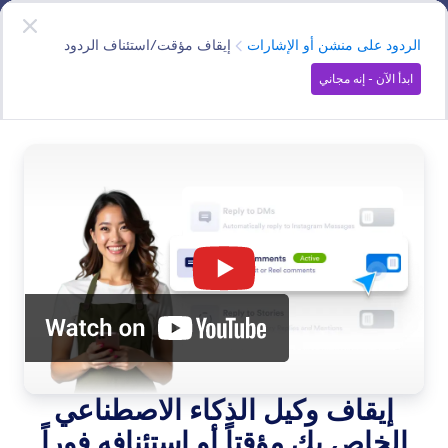
دء الحوار
وكيل إنستغرام
ابدأ الآن
- إنه مجاني
الفئة
الردود على منشن أو الإشارات
إيقاف مؤقت/استئناف الردود
ابدأ الآن - إنه مجاني
Mention Replies
الرد تلقائيًا على إشارات قصص Instagram Story بردود ثابتة أو
إجابات قاعدة معرفية، باستخدام شروط المتابعين والوقت
للتحكم.
البحث في جميع الميزات
فئات الميزات
الفئة
وكيل إنستغرام
الردود على منشن أو الإشارات