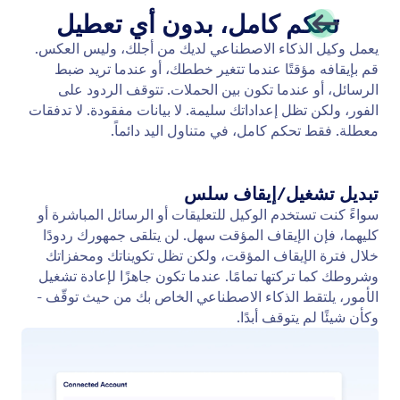
إيقاف مؤقت/استئناف الردود
يمكنك بسهولة إيقاف ردود وكيل الذكاء الاصطناعي على
الرسائل المباشرة والتعليقات أو استئنافها. تحكم في وقت
تنشيط الألية، سواء لتوقيت الحملة أو المواقف الحساسة
أو المشاركة اليدوية.