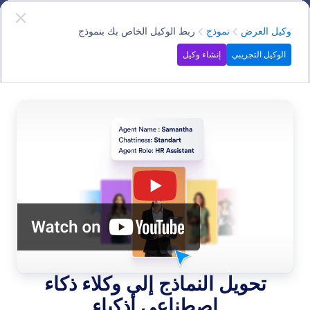
دء الحوار
وكلاء العروض التقديمية
جربه الآن
—
انه مجاني!
الفئة
وكيل العرض
نموذج
ربط الوكيل الخاص بك بنموذج
الوكيل التجريبي
إنشاء وكيل
Forms
حوِّل النماذج الخاصة بك إلى محادثات ديناميكية مع وكلاء الذكاء
الاصطناعي الذين يملؤون النماذج، ويجمعون الملاحظات،
ويعالجون المدفوعات الآمنة.
البحث في جميع الميزات
فئات الميزات
الفئة
وكيل العرض
نموذج