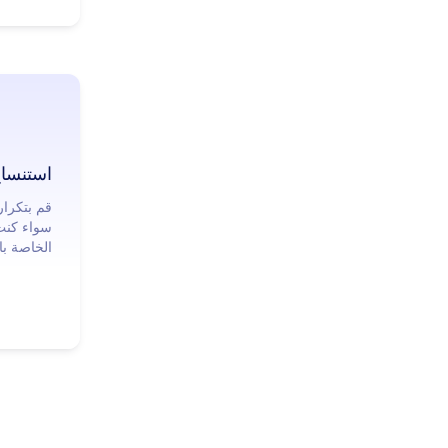
استنساخ
قم بتكرار
سواء كنت 
الخاصة با