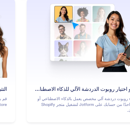
: Create or Pick an AI Chatbot
معرفة المزيد
إنشاء أو اختيار روبوت الدردشة الآلي للذكاء الاصطناعي
التث
ء روبوت دردشة آلي مخصص يعمل بالذكاء الاصطناعي أو
استورد واحدًا من حسابك على Jotform لتشغيل متجر Shopify
y App Store
.