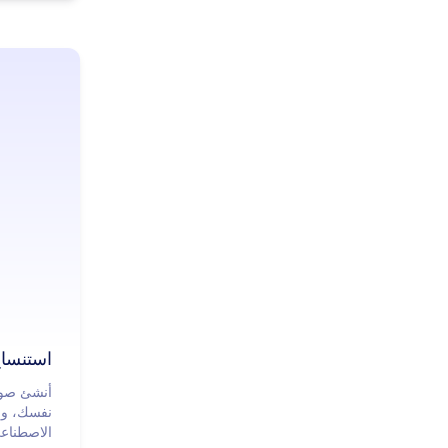
استنسا
أنشئ صور
نفسك، وخ
الاصطناع