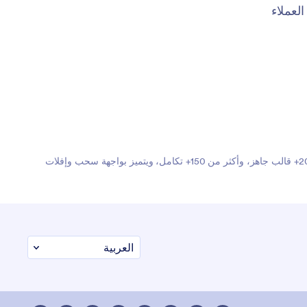
عملاء
Jotform هو أسهل منشئ نماذج عبر الإنترنت بفضل نماذجه القوية التي تنجز المهام، ويثق به أكثر من 35 مليون مستخدم حول العالم. يضم أكثر من 20,000+ قالب جاهز، وأكثر من 150+ تكامل، ويتميز بواجهة سحب وإفلات