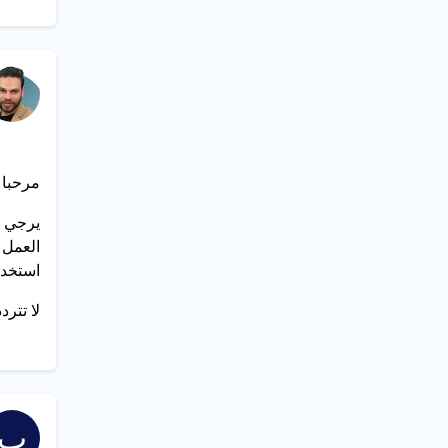
مرحبا 
يرجي ا
العمل
استخدام منصتنا، Jotform، في اعداد نموذ
لا تتر
ب