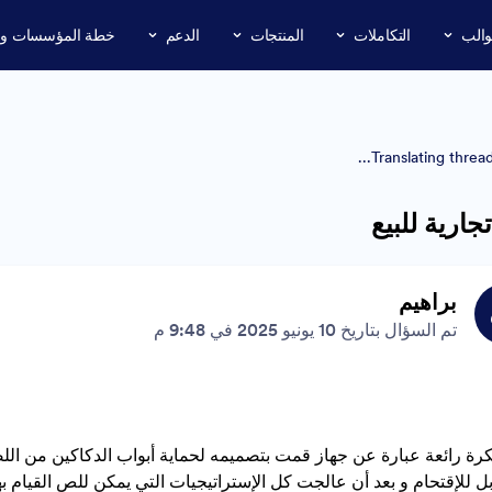
والب
التكاملات
المنتجات
الدعم
خطة المؤسسات وال
Translating thread..
جارية للبيع
براهيم
تم السؤال بتاريخ 10 يونيو 2025 في 9:48 م
رة رائعة عبارة عن جهاز قمت بتصميمه لحماية أبواب الدكاكين من ال
بل للإقتحام و بعد أن عالجت كل الإستراتيجيات التي يمكن للص القيام ب