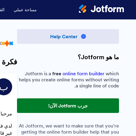
مساحة عملي
الق
Help Center
.
ما هو Jotform؟
فكرة ت
Jotform is a
free
online form builder
which
helps you create online forms without writing
ب
a single line of code.
جرب Jotform الآن!
مرحبا
At Jotform, we want to make sure that you’re
لدي فك
getting the online form builder help that you
غير قا