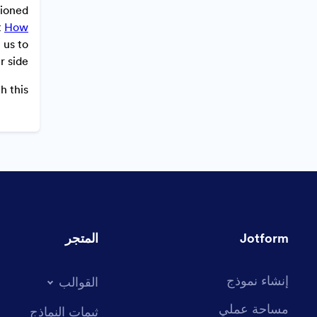
tioned
t
How
 us to
 side.
 this.
Jotform
المتجر
إنشاء نموذج
القوالب
مساحة عملي
ثيمات النماذج