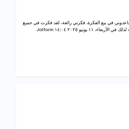
ذا أريدكم أن تساعدوني في بيع الفكرة. فكرتي رائعة، لقد فكرت في جميع
الاستراتيجيات التي يمكن أن يستخدمها اللص لكسر باب المتجر، وصنعت خطة لذلك في الأربعاء، ١١ يونيو ٢٠٢٥ ١٤:٠٤ Jotform