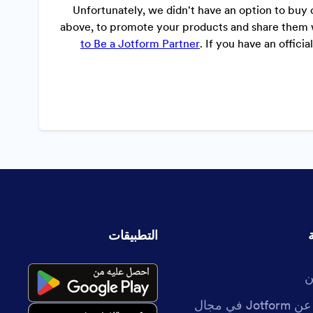
Unfortunately, we didn't have an option to buy o
above, to promote your products and share them w
to Be a Jotform Partner
. If you have an offici
التطبيقات
ن
حقائق عن Jotform في مجال