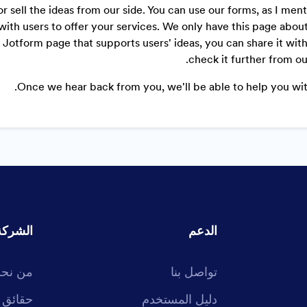
r sell the ideas from our side. You can use our forms, as I men
ith users to offer your services. We only have this page abou
al Jotform page that supports users' ideas, you can share it with
check it further from our
Once we hear back from you, we'll be able to help you with
الدعم
الشركة
تواصل بنا
من نح
دليل المستخدم