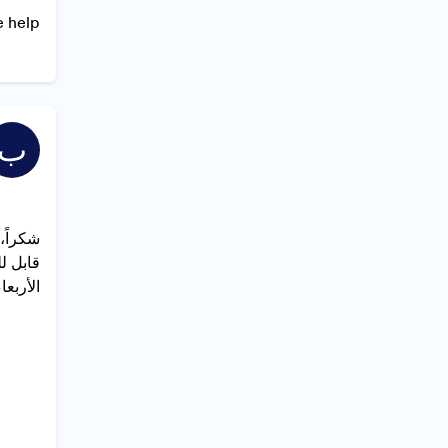
 help.
ب
شكراً،
قابل ل
الأربعاء، ١١ يونيو ٢٠٢٥ ٠٩:٤٧ Jotform <noreply> ك