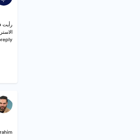
<noreply> كتب: <\/y
rahim,