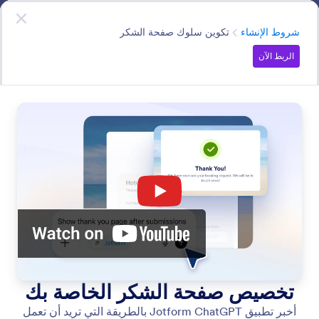
دء الحوار
تطبيق ChatGPT
الربط الآن
الفئة
شروط الإنشاء
تكوين سلوك صفحة الشكر
الربط الآن
Build Conditions
استخدم الأوامر البسيطة في تطبيق Jotform ChatGPT لإنشاء
منطق شرطي متقدم للنماذج. التحكم في إظهار الحقول أو
إخفائها، وتخطي الصفحات، وتوجيه رسائل البريد، وتخصيص
صفحات الشكر.
البحث في جميع الميزات
فئات الميزات
الفئة
تطبيق Jotform ChatGPT
شروط الإنشاء