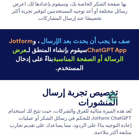
رؤية الحقول المشروطة
استخدم تطبيق Jotform ChatGPT لإنشاء شروط ذكية
للنماذج على الفور بمجرد كتابة ما تحتاجه دون الحاجة إلى
أي إعداد يدوي.