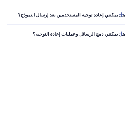
التحكم في الحقول الإلزامية والممكّنة
استخدم تطبيق Jotform ChatGPT للتحكم في الحقول
المطلوبة أو الممكّنة بناءً على مدخلات المستخدم دون
الحاجة إلى إعداد يدوي.