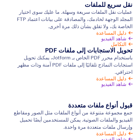
إشعارات البريد الإلكتروني
احصل على إشعارات فورية بشأن نشاط النموذج حتى
تتمكن من الرد على عمليات الإرسال دون تأخير. أنشئ
نماذج متقدمة أونلاين باستخدام Jotform واحصل على
إشعارات عبر البريد الإلكتروني لكل استجابة جديدة.