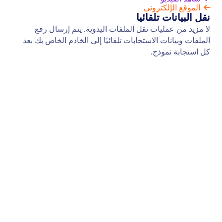
بريد التذكير
أرسل إشعار بريد إلكتروني تذكيرية آلية لـ Jotform إلى
الأشخاص الذين يحتاجون إلى ملء نماذجك أونلاين. يمكنك
إضافة مستلمين، وتخصيص محتوى البريد الإلكتروني،
وإعداد جدول زمني، وغير ذلك الكثير — دون الحاجة إلى
أي برمجة.