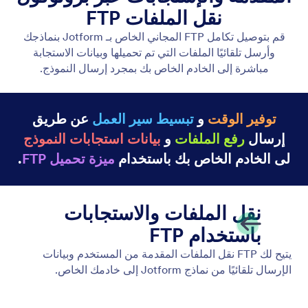
رسائل البريد الرد الآلي
قم بإنشاء رسائل بريد إلكتروني وإشعارات آلية باستخدام
Jotform! عندما يملأ شخص ما نموذجك، سيتلقى بريدًا
إلكترونيًا تلقائيًا - وهو أمر رائع لإرسال الإشعارات والملفات
والمزيد. قم بإعداد رسائل البريد الإلكتروني للرد الآلي في
دقائق بدون الحاجة إلى البرمجة.