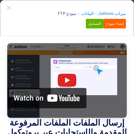
دء الحوار
قم بالتسجيل مجاناً
الفئة
ميزات Jotform
البيانات
نموذج FTP
إنشاء نموذج
التسجيل
Data
حقق أقصى استفادة من بياناتك مع Jotform. اكتشف كيف
يمكنك استيراد البيانات، وإعداد المجيب الآلي، وجدولة
التذكيرات، وغير ذلك الكثير.
البحث في جميع الميزات
فئات الميزات
الفئة
ميزات Jotform
البيانات