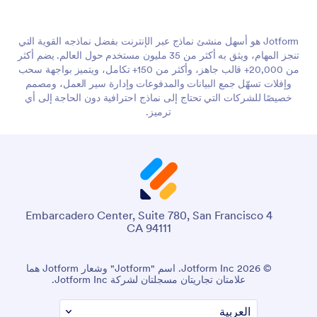
Jotform هو أسهل منشئ نماذج عبر الإنترنت بفضل نماذجه القوية التي
تنجز المهام، ويثق به أكثر من 35 مليون مستخدم حول العالم. يضم أكثر
من 20,000+ قالب جاهز، وأكثر من 150+ تكامل، ويتميز بواجهة سحب
وإفلات تسهّل جمع البيانات والمدفوعات وإدارة سير العمل، ومصمم
خصيصًا للشركات التي تحتاج إلى نماذج احترافية دون الحاجة إلى أي
ترميز.
4 Embarcadero Center, Suite 780, San Francisco
CA 94111
© 2026 Jotform Inc. اسم "Jotform" وشعار Jotform هما
علامتان تجاريتان مسجلتان لشركة Jotform Inc.