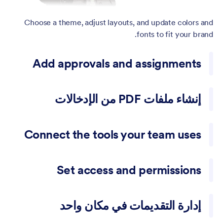
Choose a theme, adjust layouts, and update colors and
fonts to fit your brand.
Add approvals and assignments
Route submissions to the right people and collect
approvals before moving forward.
إنشاء ملفات PDF من الإدخالات
Generate PDFs for requests, applications, and internal
records.
Connect the tools your team uses
Send data to Google Sheets, Slack, Airtable, Zapier, and
many other apps.
Set access and permissions
Control who can view forms, manage submissions, and
export data.
إدارة التقديمات في مكان واحد