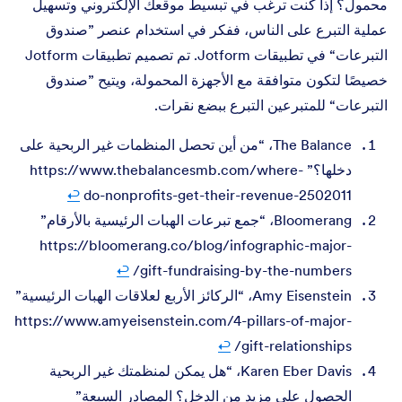
محمول؟ إذا كنت ترغب في تبسيط موقعك الإلكتروني وتسهيل
عملية التبرع على الناس، ففكر في استخدام عنصر ”صندوق
التبرعات“ في تطبيقات Jotform. تم تصميم تطبيقات Jotform
خصيصًا لتكون متوافقة مع الأجهزة المحمولة، ويتيح ”صندوق
التبرعات“ للمتبرعين التبرع ببضع نقرات.
The Balance، “من أين تحصل المنظمات غير الربحية على
دخلها؟” https://www.thebalancesmb.com/where-
↩︎
do-nonprofits-get-their-revenue-2502011
Bloomerang، “جمع تبرعات الهبات الرئيسية بالأرقام”
https://bloomerang.co/blog/infographic-major-
↩︎
gift-fundraising-by-the-numbers/
Amy Eisenstein، “الركائز الأربع لعلاقات الهبات الرئيسية”
https://www.amyeisenstein.com/4-pillars-of-major-
↩︎
gift-relationships/
Karen Eber Davis، “هل يمكن لمنظمتك غير الربحية
الحصول على مزيد من الدخل؟ المصادر السبعة”