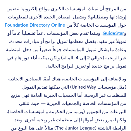
من المرجح أن تمتلك المؤسسات الكبرى مواقع إلكترونية تتضمن
إرشاداتها ومتطلباتها؛ وتشمل المصادر الجيدة الأخرى للمعلومات
حول المؤسسات الخاصة كلاً من
Foundation Directory Online
و
GuideStar
. وبينما تقدم بعض المؤسسات دعماً تشغيلياً عاماً أو
تمويلاً غير مقيد، يفضل معظمها تمويل برامج أو مبادرات محددة.
وعادةً ما يشكل تمويل المؤسسات جزءاً صغيراً من دخل المنظمة
غير الربحية (حوالي 2 إلى 4 بالمائة) ولكن يمكنه أداء دور هام في
تمويل برامج جديدة أو تعزيز البرامج الحالية.
وبالإضافة إلى المؤسسات الخاصة، هناك أيضًا الصناديق الاتحادية
(مثل مؤسسات United Way) التي يمكنها تقديم التمويل
للمنظمات غير الربحية. أما الجمعيات الخيرية العامة فهي مزيج
من المؤسسات الخاصة والجمعيات الخيرية — حيث تتلقى
التبرعات من الجمهور (وربما من الحكومة والمؤسسات الخاصة)،
ولكنها تمرر بعض أموالها إلى منظمات غير ربحية أخرى. وتعد
الرابطة الناشئة (The Junior League) مثالاً على هذا النوع من