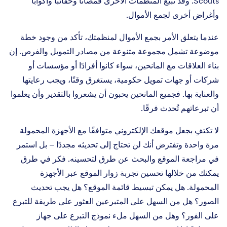
Scouts. وقد تبيع المنظمات الأخرى قمصانًا وحقائبًا وأكوابًا
وأغراض أخرى لجمع الأموال.
عندما يتعلق الأمر بجمع الأموال لمنظمتك، تأكد من وجود خطة
موضوعة تشمل مجموعة متنوعة من مصادر التمويل والفرص. إن
بناء العلاقات مع المانحين، سواء كانوا أفرادًا أو مؤسسات أو
شركات أو جهات تمويل حكومية، يستغرق وقتًا، ويجب رعايتها
والعناية بها. فجميع المانحين يحبون أن يشعروا بالتقدير وأن يعلموا
أن تبرعاتهم تُحدث فرقًا.
لا تكتفِ بجعل موقعك الإلكتروني متوافقًا مع الأجهزة المحمولة
مرة واحدة وتفترض أنك لن تحتاج إلى تحديثه مجددًا – بل استمر
في مراجعة الموقع والبحث عن طرق لتحسينه. فكر في طرق
يمكنك من خلالها تحسين تجربة زوار الموقع عبر الأجهزة
المحمولة. هل يمكن تبسيط قائمة الموقع؟ هل يجب تحديث
الصور؟ هل من السهل على المتبرعين العثور على طريقة للتبرع
على الفور؟ وهل من السهل ملء نموذج التبرع على جهاز