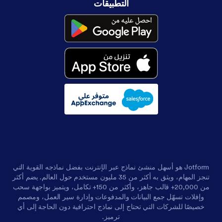
التطبيقات
Jotform هو أسهل منشئ نماذج عبر الإنترنت بفضل نماذجه القوية التي
تنجز المهام، ويثق به أكثر من 35 مليون مستخدم حول العالم. يضم أكثر
من 20,000+ قالب جاهز، وأكثر من 150+ تكامل، ويتميز بواجهة سحب
وإفلات تسهّل جمع البيانات والمدفوعات وإدارة سير العمل، ومصمم
خصيصًا للشركات التي تحتاج إلى نماذج احترافية دون الحاجة إلى أي
ترميز.