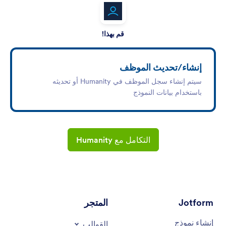
قم بهذا!
إنشاء/تحديث الموظف
سيتم إنشاء سجل الموظف في Humanity أو تحديثه
باستخدام بيانات النموذج
التكامل مع Humanity
Jotform
المتجر
إنشاء نموذج
القوالب