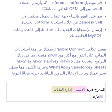
قم بتوصيل Jotform بـ Salesforce، وأرسل العملاء
InvestorFuse
المحتملين إلى CRM الخاص بك تلقائيًا
أنشئ فرصًا في InvestorFuse تلقائيًا من إرسالات
قم على الفور بإنشاء جهة اتصال لعميل محتمل في
Jotform.
Zendesk Sell من خلال استجابة Jotform الجديدة.
إرسال الإستجابات الجديدة لـ Jotform إلى قاعدة بيانات
LastPass
MySQL الخاصة بك
أضف مستخدمي LastPass من الإرساليات الجديدة في
Jotform
بفضل تكامل Pabbly Connect، يمكنك مزامنة استجابات
النماذج على الفور مع أكثر من 2000 منصة، بما في ذلك
البرامج الشائعة مثل Klaviyo وGoogle Drive وGoogle
Flokzu
Sheets وSalesforce وWhatsApp وغيرها الكثير، مما يسهّل
إنشاء مستندات في Flokzu لاستجابات Jotform
سير عملك ويزيل الإدخال اليدوي للبيانات. جربه مجانًا اليوم!
Blueshift
المدرج في:
الأتمتة
إدارة البيانات
إنشاء أو تحديث عملاء Blueshift من تقديمات
Jotform
الآراء