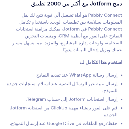
تكاملات النموذج
الأتمتة
دمج Jotform مع أكثر من 2000 تطبيق
تكاملات الأتمتة
Pabbly Connect هو أداة تشغيل آلي قوية تتيح لك نقل
المعلومات بسلاسة بين تطبيقات الويب. باستخدام تكامل
55 تكاملات
Pabbly Connect في Jotform، يمكنك مزامنة استجابات
النماذج على الفور مع أنظمة CRM، ومنصات التخزين
السحابية، ولوحات إدارة المشاريع، والمزيد، مما يسهل مسار
شائع
الأحدث
عملك ويزيل إدخال البيانات يدويًا.
استخدم هذا التكامل لـ:
IFTTT
إرسال رسالة WhatsApp عند تقديم النماذج
مزامنة الإستجابات مع Evernote و Google Docs
والمزيد
إرسال تنبيه عبر الرسائل النصية عند استلام استجابات جديدة
للنموذج.
إرسال استجابات Jotform إلى حساب Telegram.
Placid.
قم على الفور بإنشاء مهمة ClickUp من استجابة Jotform
تحويل إرسالات Jotform إلى ملفات PDF أو صور في
الجديدة
Placid
حفظ/رفع الملفات في Google Drive عند إرسال النموذج.