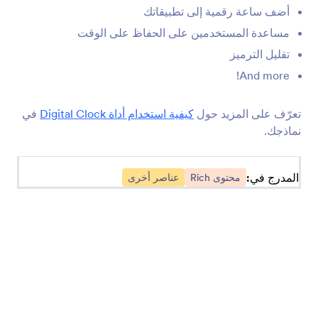
أضف ساعة رقمية إلى تطبيقاتك
SoundCloud
مشاركة الملفات الصوتية Soundcloud على تطبيقاتك
مساعدة المستخدمين على الحفاظ على الوقت
تقليل الترميز
And more!
Vimeo
أضف مقاطع فيديو Vimeo إلى تطبيقاتك
تعرّف على المزيد حول
كيفية استخدام أداة Digital Clock
في
نماذجك.
العد التنازلي للأيام
أضف ساعة العد التنازلي إلى تطبيقك
المدرج في:
محتوى Rich
عناصر أخرى
فاصل بسيط
أقسام منفصلة في تطبيقاتك
شريط متحرك
أضف شاشة نصية قابلة للتمرير إلى تطبيقك