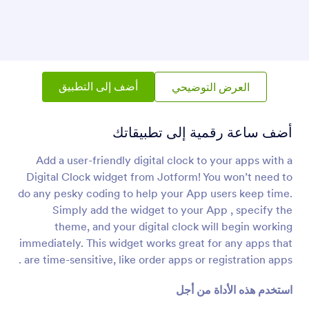
عنصر البطاقة
إضافة عنصر البطاقة إلى تطبيقك
شبكة بيانات
أضف جدول بيانات إلى تطبيقك
أضف إلى التطبيق
العرض التوضيحي
تضمين PDF
أضف ساعة رقمية إلى تطبيقاتك
تضمين وعرض ملفات PDF في تطبيقك
Add a user-friendly digital clock to your apps with a
Digital Clock widget from Jotform! You won’t need to
do any pesky coding to help your App users keep time.
YouTube
ضمِّن فيديوهات YouTube في تطبيقك
Simply add the widget to your App , specify the
theme, and your digital clock will begin working
immediately. This widget works great for any apps that
رمز الاستجابة السريعة QR
are time-sensitive, like order apps or registration apps .
أضف كود QR إلى تطبيقك
استخدم هذه الأداة من أجل