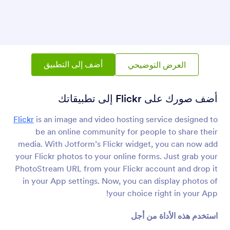
عنصر البطاقة
إضافة عنصر البطاقة إلى تطبيقك
شبكة بيانات
أضف جدول بيانات إلى تطبيقك
أضف إلى التطبيق
العرض التوضيحي
تضمين PDF
أضف صورك على Flickr إلى تطبيقاتك
تضمين وعرض ملفات PDF في تطبيقك
Flickr
is an image and video hosting service designed to
be an online community for people to share their
media. With Jotform’s Flickr widget, you can now add
YouTube
ضمِّن فيديوهات YouTube في تطبيقك
your Flickr photos to your online forms. Just grab your
PhotoStream URL from your Flickr account and drop it
in your App settings. Now, you can display photos of
رمز الاستجابة السريعة QR
your choice right in your App!
أضف كود QR إلى تطبيقك
استخدم هذه الأداة من أجل