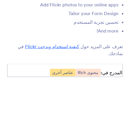
Add Flickr photos to your online apps
SoundCloud
مشاركة الملفات الصوتية Soundcloud على تطبيقاتك
Tailor your Form Design
تحسين تجربة المستخدم
And more!
Vimeo
أضف مقاطع فيديو Vimeo إلى تطبيقاتك
تعرف على المزيد حول
كيفية استخدام ويدجت Flickr
في
نماذجك.
العد التنازلي للأيام
أضف ساعة العد التنازلي إلى تطبيقك
المدرج في:
محتوى Rich
عناصر أخرى
فاصل بسيط
أقسام منفصلة في تطبيقاتك
شريط متحرك
أضف شاشة نصية قابلة للتمرير إلى تطبيقك