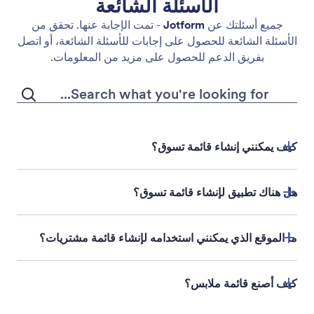
الأسئلة الشائعة
جميع أسئلتك عن
Jotform
- تمت الإجابة عنها. تحقق من
الأسئلة الشائعة للحصول على إجابات للأسئلة الشائعة، أو اتصل
بفريق الدعم للحصول على مزيد من المعلومات.
كيف يمكنني إنشاء قائمة تسوق؟
هل هناك تطبيق لإنشاء قائمة تسوق؟
ما الموقع الذي يمكنني استخدامه لإنشاء قائمة مشتريات؟
أنشئ تطبيق قائمة التسوق من الصفر أو خصص قالب
تطبيق جاهز بنقرات قليلة باستخدام أداة إنشاء التطبيقات
بالسحب والإفلات من Jotform
كيف أصنع قائمة ملابس؟
ابدأ بالتسجيل للحصول على حساب Jotform مجاني، ثم
حمّل التطبيق على جهاز iOS أو Android الخاص بك