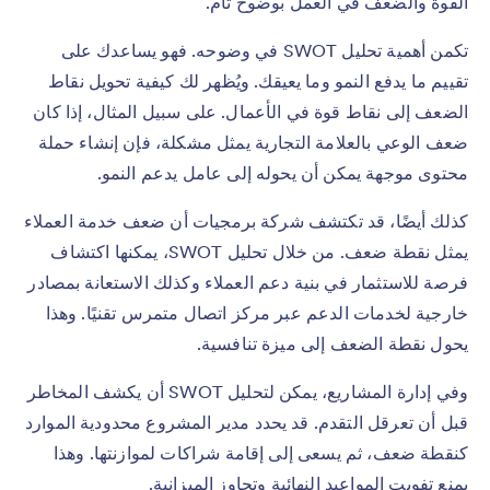
القوة والضعف في العمل بوضوح تام.
تكمن أهمية تحليل SWOT في وضوحه. فهو يساعدك على
تقييم ما يدفع النمو وما يعيقك. ويُظهر لك كيفية تحويل نقاط
الضعف إلى نقاط قوة في الأعمال. على سبيل المثال، إذا كان
ضعف الوعي بالعلامة التجارية يمثل مشكلة، فإن إنشاء حملة
محتوى موجهة يمكن أن يحوله إلى عامل يدعم النمو.
كذلك أيضًا، قد تكتشف شركة برمجيات أن ضعف خدمة العملاء
يمثل نقطة ضعف. من خلال تحليل SWOT، يمكنها اكتشاف
فرصة للاستثمار في بنية دعم العملاء وكذلك الاستعانة بمصادر
خارجية لخدمات الدعم عبر مركز اتصال متمرس تقنيًا. وهذا
يحول نقطة الضعف إلى ميزة تنافسية.
وفي إدارة المشاريع، يمكن لتحليل SWOT أن يكشف المخاطر
قبل أن تعرقل التقدم. قد يحدد مدير المشروع محدودية الموارد
كنقطة ضعف، ثم يسعى إلى إقامة شراكات لموازنتها. وهذا
يمنع تفويت المواعيد النهائية وتجاوز الميزانية.