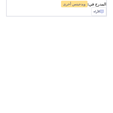
المدرج في:
ويدجيتس أخرى
تضمين Iframe
الآراء
أضف Iframe إلى نموذجك
قائمة الشروط القصيرة
أضف
الإكمال التلقائي
إضافة الإكمال التلقائي إلى حقول النموذج
رمز الاستجابة السريعة QR
أضف كود QR إلى نموذجك
فواصل النموذج
فصل النموذج إلى أقسام بخط