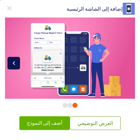
دء الحوار
إضافة إلى الشاشة الرئيسية
قم بالتسجيل مجاناً
فئات عناصر النماذج
أدوات النماذج
ويدجيتس أخرى
ويدجيتس أخرى
110 ويدجيتس
شائع
الأحدث
أضف إلى النموذج
العرض التوضيحي