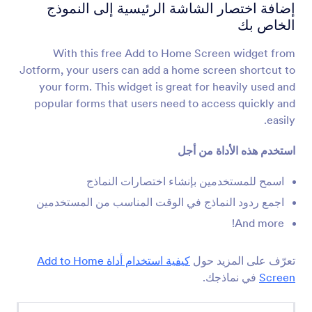
الشروط والأحكام
إضافة اختصار الشاشة الرئيسية إلى النموذج
السماح للمستخدمين بقرائة والقبول بالأحكام
الخاص بك
والشروط
With this free Add to Home Screen widget from
Jotform, your users can add a home screen shortcut to
شبكة بيانات
your form. This widget is great for heavily used and
أضف جدول بيانات إلى نموذجك
popular forms that users need to access quickly and
easily.
مُعرف فريد
استخدم هذه الأداة من أجل
إنشاء معرف فريد لكل استجابة من استجابات النموذج
اسمح للمستخدمين بإنشاء اختصارات النماذج
اجمع ردود النماذج في الوقت المناسب من المستخدمين
جدول بيانات إلى النموذج
And more!
قم بملء النموذج مسبقًا بقيم جدول البيانات
تعرّف على المزيد حول
كيفية استخدام أداة Add to Home
علامات تبويب النموذج
Screen
في نماذجك.
إضافة تبويب إلى نموذج متعدد الصفحات