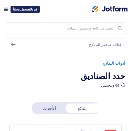
قم بالتسجيل مجاناً
فئات عناصر النماذج
أدوات النماذج
حدد الصناديق
65 ويدجيتس
شائع
الأحدث