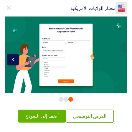
دء الحوار
مختار الولايات الأمريكية
قم بالتسجيل مجاناً
فئات عناصر النماذج
أدوات النماذج
الملتقطون
الملتقطون
76 ويدجيتس
شائع
الأحدث
أضف إلى النموذج
العرض التوضيحي