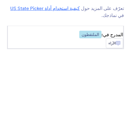
تعرّف على المزيد حول
كيفية استخدام أداة US State Picker
صناديق الأزرار
في نماذجك.
إضافة أزرار صناديق إختيار إلى نموذجك
المدرج في:
الملتقطون
شريط رقمي
الآراء
أضف شريط تمرير رقمي مرئي إلى نموذجك
اختيار وقت
السماح للمستخدمين بإختيار التاريخ والوقت من التقويم
رافع الملفات من Uploadcare
قم بتحميل الملفات من خلال نموذجك باستخدام
Uploadcare
صناديق اختيارات في كل سطر