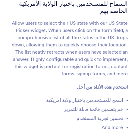
قائمة قابلة للتخصيص
السماح للمستخدمين باختيار الولاية الأمريكية
أضف قائمة من عدة حقول إلى نموذجك
الخاصة بهم
Allow users to select their US state with our US State
اختيار متعدد
Picker widget. When users click on the form field, a
السماح للمستخدمين بإختيار عدة خيارات من القائمة
comprehensive list of all the states in the US drops
المنسدلة
down, allowing them to quickly choose their location.
The list neatly retracts when users have selected an
answer. Highly configurable and quick to implement,
مختار التاريخ
this widget is perfect for registration forms, contact
السماح للمستخدمين بإختيار التاريخ من التقويم
forms, signup forms, and more.
استخدم هذه الأداة من أجل
حقل DateTime تاريخ ويوم
أضف خاتة إنتقاء التاريخ والوقت إلى نموذجك
اسمح للمستخدمين باختيار ولاية أمريكية
قم بتضمين قائمة قابلة للتمرير
تحسين تجربة المستخدم
تاريخ الحجز
جمع الحجوزات من خلال نموذجك
And more!