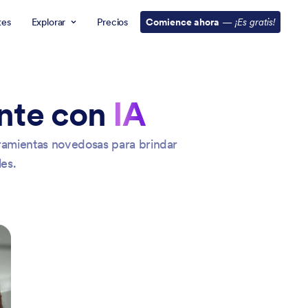
tes
Explorar
Precios
Comience ahora
—
¡Es gratis!
ente con
IA
ramientas novedosas para brindar
es.