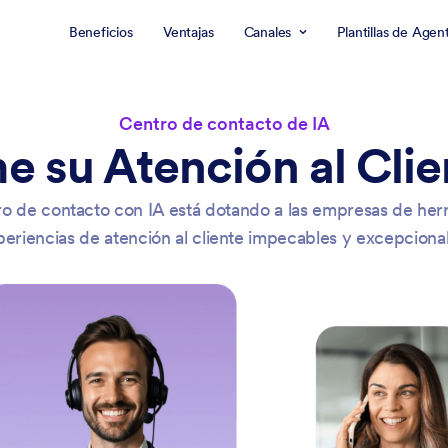
Beneficios
Ventajas
Canales
Plantillas de Agen
Centro de contacto de IA
e su Atención al Cli
ro de contacto con IA está dotando a las empresas de her
periencias de atención al cliente impecables y excepcional