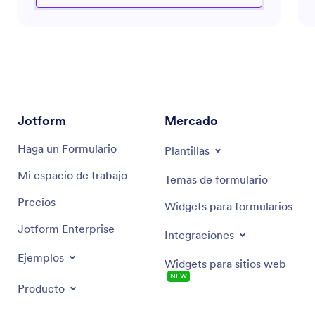
o buscando formas de interactuar de manera más
efectiva con su audiencia, este asistente está
equipado para guiarle a través del complejo
panorama de los desafíos del marketing moderno.
Aprovecha las perspectivas de la industria para
brindar recomendaciones exactas y soluciones
eficientes adaptadas a cumplir objetivos de
marketing específicos.
Jotform
Mercado
Haga un Formulario
Plantillas
Mi espacio de trabajo
Temas de formulario
Precios
Widgets para formularios
Jotform Enterprise
Integraciones
Ejemplos
Widgets para sitios web
NEW
Producto