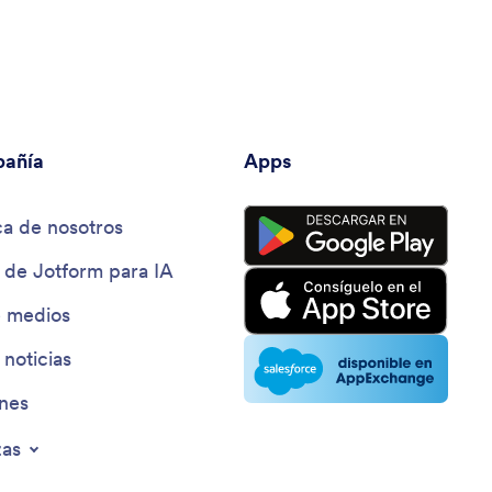
añía
Apps
a de nosotros
 de Jotform para IA
e medios
 noticias
ines
zas