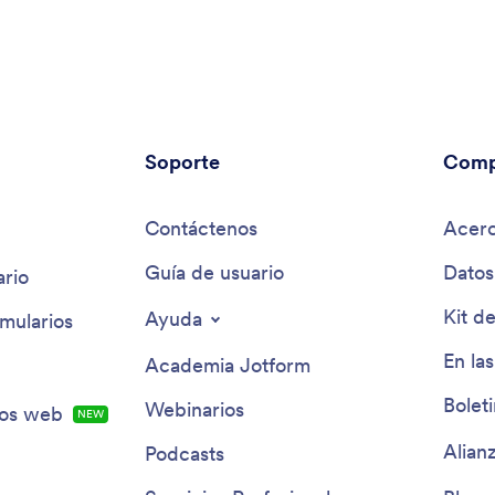
previa a la producción hasta la edición
postproducción, asesora sobre el uso de equipos,
software y estrategias de marketing de video para
asegurar un producto final pulido.
Soporte
Comp
Contáctenos
Acerc
Guía de usuario
Datos
rio
Kit d
Ayuda
mularios
En las
Academia Jotform
Bolet
Webinarios
ios web
NEW
Alian
Podcasts