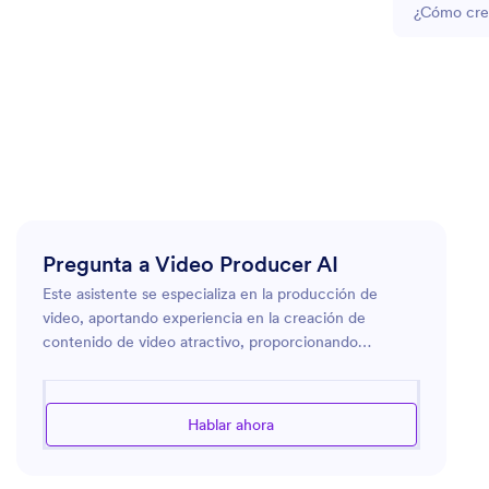
¿Cómo creo
Pregunta a Video Producer AI
Este asistente se especializa en la producción de
video, aportando experiencia en la creación de
contenido de video atractivo, proporcionando
consejos sobre técnicas de rodaje y edición, y guiando
la gestión de proyectos para equipos de video. Ya sea
que esté trabajando en un video promocional, un
Hablar ahora
documental, o contenido para redes sociales, el
asistente puede apoyar sus esfuerzos ofreciendo ideas
creativas y soporte técnico. Desde la planificación