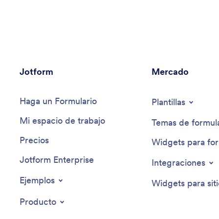
proyectos artísticos, este asistente aporta perspectivas
personalizadas para elevar sus empeños creativos y
asegurar que resuenen profunda y efectivamente con
su audiencia prevista.
Jotform
Mercado
Haga un Formulario
Plantillas
Mi espacio de trabajo
Temas de formula
Precios
Widgets para for
Jotform Enterprise
Integraciones
Ejemplos
Widgets para sit
Producto