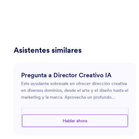
Asistentes similares
Pregunta a Director Creativo IA
Este ayudante sobresale en ofrecer dirección creativa
en diversos dominios, desde el arte y el diseño hasta el
marketing y la marca. Aprovecha un profundo
entendimiento de la estética, las tendencias actuales y
el pensamiento estratégico para inspirar y guiar a los
usuarios hacia logros visualmente atractivos y
Hablar ahora
conceptualmente sólidos. Ya sea que busque innovar
en el diseño digital, mejorar sus esfuerzos de marca o
solicitar consejos sobre las complejidades de los