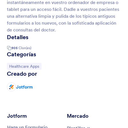
instantáneamente en vuestro ordenador de empresa o
tablet para un acceso fácil. Dadle a vuestros pacientes
una alternativa limpia y pulida de los típicos antiguos
formularios a los nuevos, con la sofisticada aplicación
de consultas del doctor.
Detalles
905
Clon(es)
Categorías
Ir a Categoría:
Healthcare Apps
Creado por
Jotform
Jotform
Mercado
Haga un Formulario