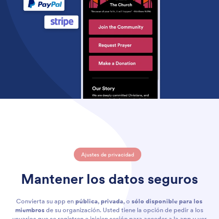
Ajustes de privacidad
Mantener los datos seguros
Convierta su app en
pública
,
privada
, o
sólo disponible para los
miembros
de su organización. Usted tiene la opción de pedir a los
usuarios que se registren e inicien sesión para acceder a la app y ver