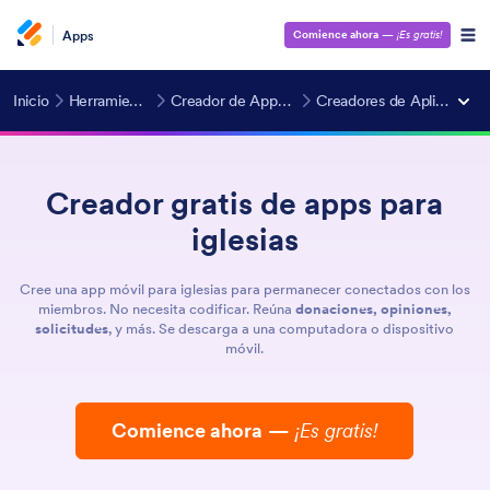
Apps
Comience ahora
—
¡Es gratis!
Inicio
Herramientas IA
Creador de Apps con IA
Creadores de Aplicaciones
Creador gratis de apps para
iglesias
Cree una app móvil para iglesias para permanecer conectados con los
miembros. No necesita codificar. Reúna
donaciones, opiniones,
solicitudes
, y más. Se descarga a una computadora o dispositivo
móvil.
Comience ahora
—
¡Es gratis!