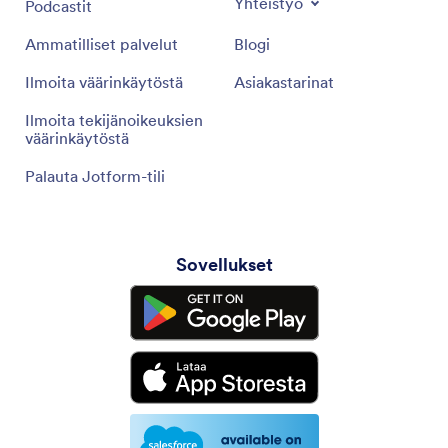
Webinaarit
Yhteistyö
Podcastit
Ammatilliset palvelut
Blogi
Ilmoita väärinkäytöstä
Asiakastarinat
Ilmoita tekijänoikeuksien
väärinkäytöstä
Palauta Jotform-tili
Sovellukset