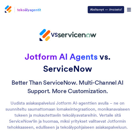
tekoälyagentit
Aloita nyt
—
ilmaiseksi!
VS
Jotform AI Agents
vs.
ServiceNow
Better Than ServiceNow. Multi-Channel AI
Support. More Customization.
Uudista asiakaspalvelusi Jotform AI-agenttien avulla – ne on
suunniteltu saumattomaan lomakeintegraatioon, monikanavaiseen
tukeen ja mukautettaviin tekoälyavatareihin. Vertaile sitä
ServiceNow'iin ja huomaa, miksi yritykset valitsevat Jotformin
tehokkaaseen, edulliseen ja tekoälypohjaiseen asiakaspalveluun.