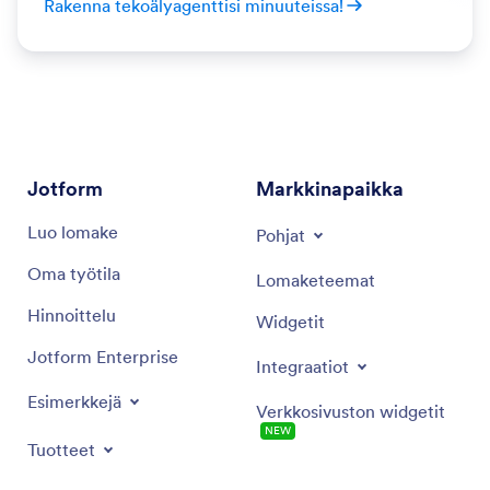
Rakenna tekoälyagenttisi minuuteissa!
Jotform
Markkinapaikka
Rekisteröidy
Pohjat
Luo lomake
Lomaketeemat
Oma työtila
Widgetit
Hinnoittelu
Integraatiot
Jotform Enterprise
Verkkosivuston widgetit
UUSI
Esimerkkejä