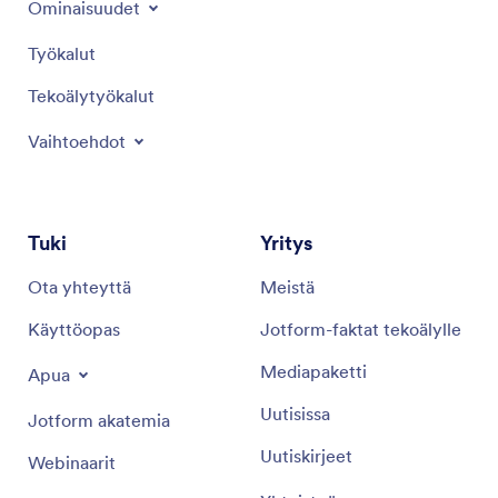
Tuotteet
Ominaisuudet
Työkalut
Tekoälytyökalut
Vaihtoehdot
Tuki
Yritys
Ota yhteyttä
Meistä
Käyttöopas
Jotform-faktat tekoälylle
Mediapaketti
Apua
Uutisissa
Jotform akatemia
Uutiskirjeet