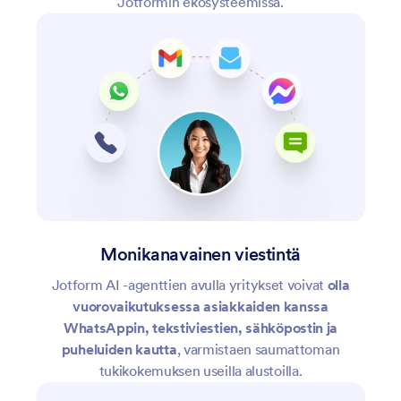
Jotformin ekosysteemissä.
Monikanavainen viestintä
Jotform AI -agenttien avulla yritykset voivat
olla
vuorovaikutuksessa asiakkaiden kanssa
WhatsAppin, tekstiviestien, sähköpostin ja
puheluiden kautta
, varmistaen saumattoman
tukikokemuksen useilla alustoilla.