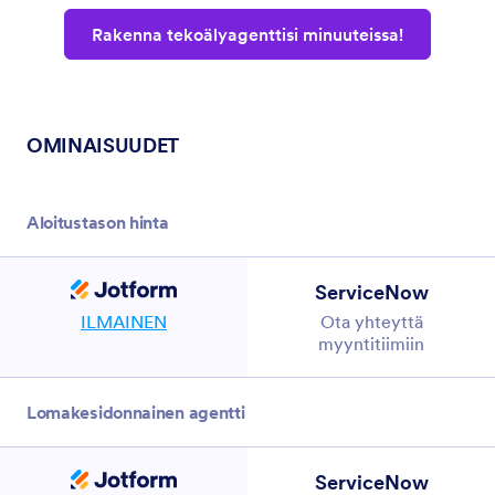
Rakenna tekoälyagenttisi minuuteissa!
OMINAISUUDET
Jotform
OMINAISUUDET
Aloitustason hinta
ServiceNow
ILMAINEN
Ota yhteyttä
ServiceNow
myyntitiimiin
Lomakesidonnainen agentti
ServiceNow