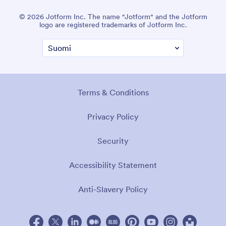
94111
© 2026 Jotform Inc. Nimi "Jotform" ja Jotform-logo ovat
Jotform Inc:n rekisteröityjä tavaramerkkejä.
Käyttöehdot
Tietosuojakäytäntö
Turvallisuus
Esteettömyyslauseke
Orjuuden vastainen käytäntö