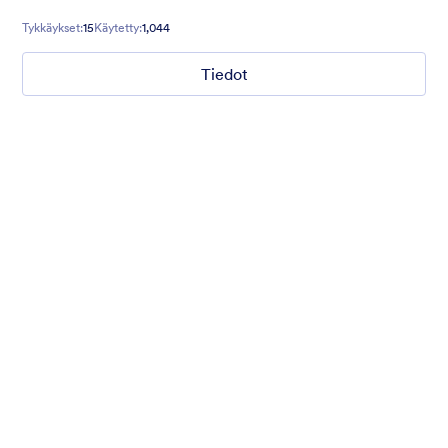
Tykkäykset:
15
Käytetty:
1,044
Tiedot
Chartreuse
For all our users who love a mix of warm and cool colors — this
is the theme for you. Our Chartreuse theme boasts a lovely
yellowish-green hue that brings all the retro vibes. Perfect for
livening up any form!
Tykkäykset:
25
Käytetty:
279