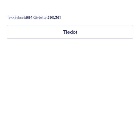
Tykkäykset:
984
Käytetty:
290,361
Tiedot
Chartreuse
For all our users who love a mix of warm and cool colors — this
is the theme for you. Our Chartreuse theme boasts a lovely
yellowish-green hue that brings all the retro vibes. Perfect for
livening up any form!
Tykkäykset:
25
Käytetty:
279