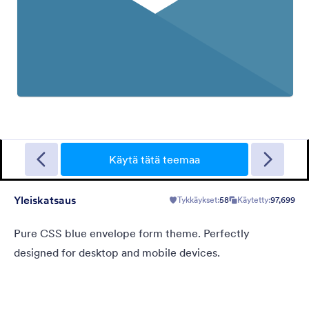
Gradient Glass
Beautiful, clean, short. Perfect for mobile. Try to fill the form
and magic begins. Gradient background from blue to pink.
Käytä tätä teemaa
Yleiskatsaus
Tykkäykset:
58
Käytetty:
97,699
Tykkäykset:
177
Käytetty:
1
Tiedot
Pure CSS blue envelope form theme. Perfectly
designed for desktop and mobile devices.