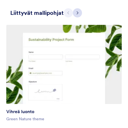
Liittyvät mallipohjat
Edellinen
Seuraava
Selkeä harmaa
This form shows a multipage effect with animated slide down
title. It can be customized in many different ways such as the
animations the colors different fields.
Tykkäykset:
57
Käytetty:
81,038
Vihreä luonto
Tiedot
Green Nature theme