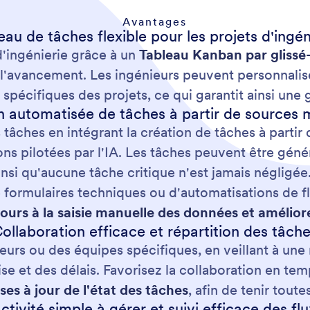
Avantages
eau de tâches flexible pour les projets d'ingén
'ingénierie grâce à un
Tableau Kanban par glissé
e l'avancement. Les ingénieurs peuvent personnalise
il spécifiques des projets, ce qui garantit ainsi une
n automatisée de tâches à partir de sources m
s tâches en intégrant la création de tâches à part
ons pilotées par l'IA. Les tâches peuvent être gé
ainsi qu'aucune tâche critique n'est jamais négli
formulaires techniques ou d'automatisations de flux
cours à la saisie manuelle des données et améliore
ollaboration efficace et répartition des tâch
eurs ou des équipes spécifiques, en veillant à une
tise et des délais. Favorisez la collaboration en te
ses à jour de l'état des tâches
, afin de tenir tout
ctivité simple à gérer et suivi efficace des flu