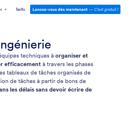
er
Tarifs
Lancez-vous dès maintenant
—
C'est gratuit !
ingénierie
 équipes techniques à
organiser et
rer efficacement
à travers les phases
des tableaux de tâches organisés de
tion de tâches à partir de bons de
dans les délais sans devoir écrire de