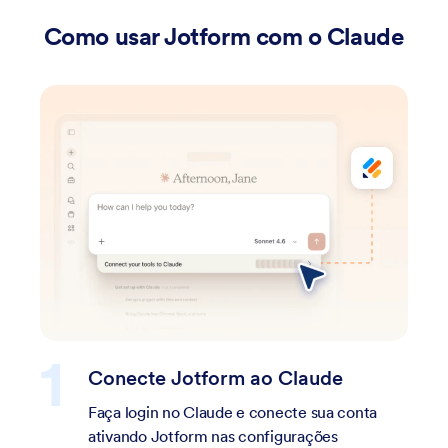
Como usar Jotform com o Claude
 Claude
Crie e refine seu formul
chat
necte sua conta
igurações
Comece com um prompt e refi