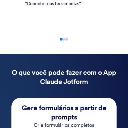
".
formulário de forma conversaci
modificando campos, atualizand
ajustando configurações, layout 
diretamente no Claude.
O que você pode fazer com o App
Claude Jotform
Gere formulários a partir de
prompts
Crie formulários completos