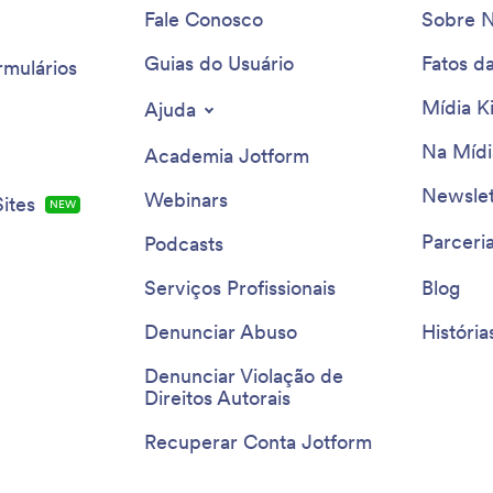
Fale Conosco
Sobre 
Guias do Usuário
Fatos d
rmulários
Mídia Ki
Ajuda
Na Mídi
Academia Jotform
Newslet
Webinars
ites
NEW
Parceri
Podcasts
Serviços Profissionais
Blog
Denunciar Abuso
História
Denunciar Violação de
Direitos Autorais
Recuperar Conta Jotform