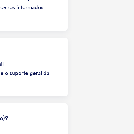
rceiros informados
.
il
e o suporte geral da
o)?