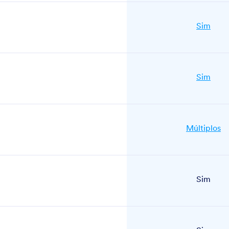
Sim
Sim
Múltiplos
Sim