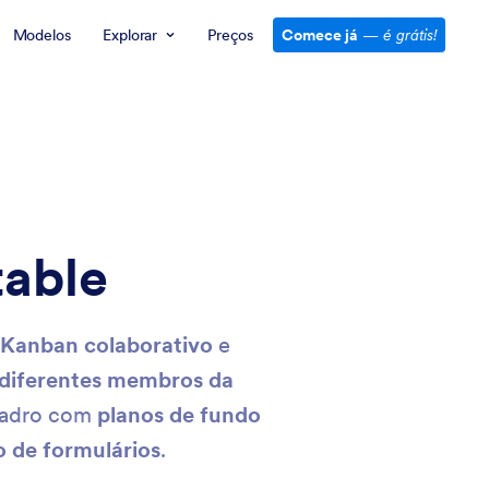
Modelos
Explorar
Preços
Comece já
—
é grátis!
table
 Kanban colaborativo
e
diferentes membros da
quadro com
planos de fundo
o de formulários
.