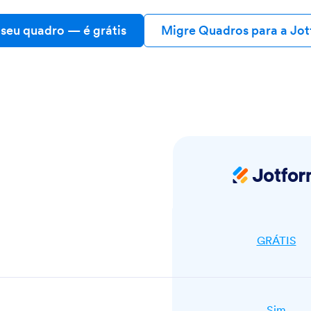
 seu quadro
— é grátis
Migre Quadros para a Jo
Jotfo
GRÁTIS
Sim