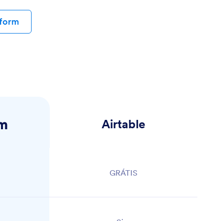
tform
Airtable
rm
GRÁTIS