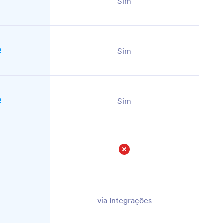
Sim
o
Sim
o
Sim
Não
via Integrações