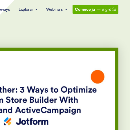
eways
Explorar
Webinars
Comece já
—
é grátis!