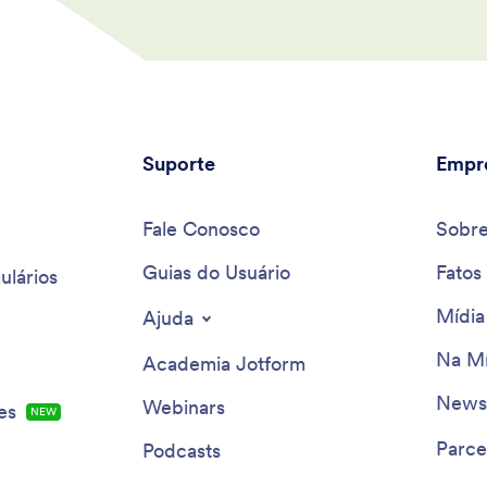
Suporte
Empr
Fale Conosco
Sobr
Guias do Usuário
Fatos
ulários
Mídia
Ajuda
Na Mí
Academia Jotform
Newsl
Webinars
es
NEW
Parce
Podcasts