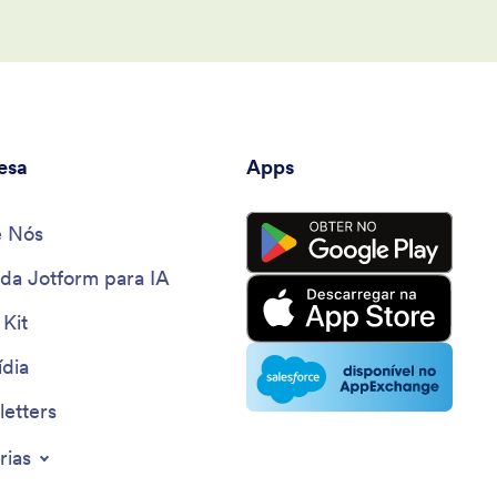
esa
Apps
e Nós
 da Jotform para IA
 Kit
dia
etters
rias