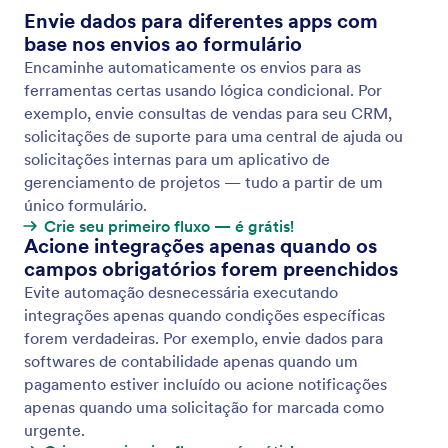
Use Modelos de Fluxo de Trabalho
O diretório de modelos de Fluxos de Trabalho do
Jotform oferece uma biblioteca de modelos de
fluxo de trabalho projetados para atender várias
necessidades.
Jotform
Marketplace
Criar Formulário
Modelos
Meu Espaço de Trabalho
Temas para Formulários
Preços
Widgets
Jotform Empresas
Integrações
Exemplos
Widgets para Sites
NEW