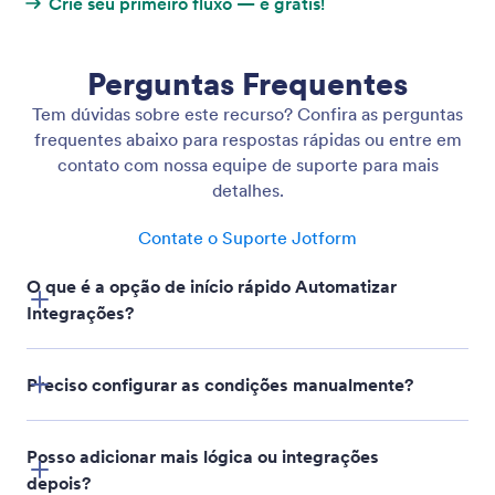
Produtos
Recursos
Ferramentas
Ferramentas de IA
Alternativas
Suporte
Empresa
Fale Conosco
Sobre Nós
Guias do Usuário
Fatos da Jotform para IA
Mídia Kit
Ajuda
Na Mídia
Academia Jotform