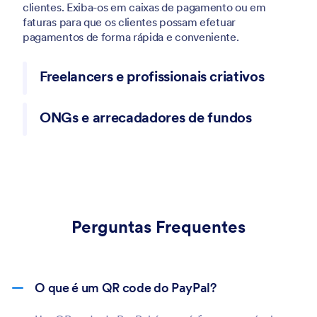
clientes. Exiba-os em caixas de pagamento ou em
faturas para que os clientes possam efetuar
pagamentos de forma rápida e conveniente.
Freelancers e profissionais criativos
Freelancers podem otimizar a coleta de pagamentos
ONGs e arrecadadores de fundos
adicionando QR codes do PayPal aos seus portfólios,
faturas e perfis em redes sociais.
Organizações sem fins lucrativos e arrecadadores de
fundos podem usar QR codes do PayPal para coletar
doações de forma eficiente. Adicione seus códigos a
materiais de eventos, páginas de doação e panfletos
promocionais para contribuições descomplicadas.
Perguntas Frequentes
O que é um QR code do PayPal?