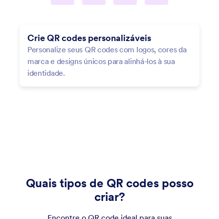
Crie QR codes personalizáveis
Personalize seus QR codes com logos, cores da
marca e designs únicos para alinhá-los à sua
Compartilhar
identidade.
Formulário
Quais tipos de QR codes posso
criar?
Encontre o QR code ideal para suas