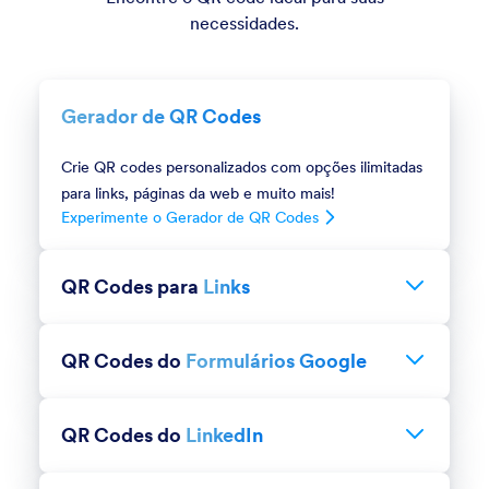
necessidades.
Gerador de QR Codes
Crie QR codes personalizados com opções ilimitadas
para links, páginas da web e muito mais!
Experimente o Gerador de QR Codes
QR Codes para
Links
Experimente QR Codes para Links
Gere rapidamente um QR code para qualquer link ou
página da web.
QR Codes do
Formulários Google
Experimente QR Codes do Formulários Google
Gere um QR code que direciona diretamente para
seu Formulário Google.
QR Codes do
LinkedIn
Experimente QR Codes do LinkedIn
Gere um QR code para perfil ou página empresarial