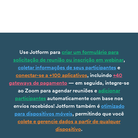
Use Jotform para
criar um formulário para
solicitação de reunião ou inscrição em webinar
,
coletar informações de seus participantes
e
conectar-se a +100 aplicativos
, incluindo
+40
gateways de pagamento
— em seguida, integre-se
ao Zoom para agendar reuniões e
adicionar
participantes
automaticamente com base nos
envios recebidos! Jotform também é
otimizado
para dispositivos móveis
, permitindo que você
colete e gerencie dados a partir de qualquer
dispositivo
.