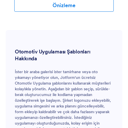
Uygulaması şablonunda değişiklikler yapın. Logonuzu
Önizleme
ekleyin, uygulama simgesini veya arka planını değiştirin,
yeni yazı tipleri ve renkler seçin ve diğer değişiklikleri
kod yazmadan yapın. Sonrasında uygulamanızı
müşterilerin iOS veya Android cihazlarına indirmeleri
için bağlantı veya e-posta ile paylaşabilirsiniz.
Jotform’un Araba Bakım Uygulaması ile kolayca bilgi
toplayıp yönetmenin tadını çıkarın.
Otomotiv Uygulaması Şablonları
Hakkında
İster bir araba galerisi ister tamirhane veya oto
yıkamayı yönetiyor olun, Jotform'un ücretsiz
Otomotiv Uygulama şablonlarını kullanarak müşterileri
kolaylıkla yönetin. Aşağıdan bir şablon seçip, sürükle-
bırak oluşturucumuz ile kodlama yapmadan
özelleştirerek işe başlayın. Şirket logonuzu ekleyebilir,
uygulama simgesini ve arka planını güncelleyebilir,
form ekleyip kaldırabilir ve çok daha fazlasını yaparak
uygulamanızı özelleştirebilirsiniz. İstediğiniz
uygulamayı oluşturduğunuzda, kolay erişim için