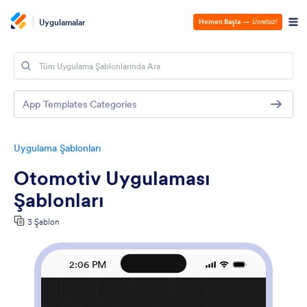
Uygulamalar
Hemen Başla
—
Ücretsiz!
App Templates Categories
Uygulama Şablonları
Otomotiv Uygulaması
Şablonları
3 Şablon
2:06 PM