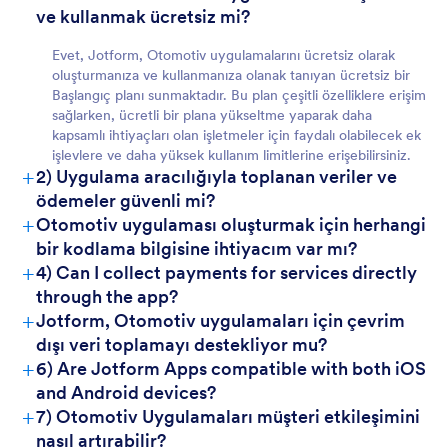
ve kullanmak ücretsiz mi?
Evet, Jotform, Otomotiv uygulamalarını ücretsiz olarak
Dosya Yükleme ve
Verimsiz İletişim:
oluşturmanıza ve kullanmanıza olanak tanıyan ücretsiz bir
Belge
Başlangıç planı sunmaktadır. Bu plan çeşitli özelliklere erişim
sağlarken, ücretli bir plana yükseltme yaparak daha
kapsamlı ihtiyaçları olan işletmeler için faydalı olabilecek ek
işlevlere ve daha yüksek kullanım limitlerine erişebilirsiniz.
+
2) Uygulama aracılığıyla toplanan veriler ve
Müşteriler İçin
Kodlama Gerektirmeyen
Geliştirilmiş Müşteri Etkileşimi:
ödemeler güvenli mi?
Uygulama Oluşturucu ile Özelleştirin:
+
Otomotiv uygulaması oluşturmak için herhangi
bir kodlama bilgisine ihtiyacım var mı?
+
4) Can I collect payments for services directly
through the app?
+
Jotform, Otomotiv uygulamaları için çevrim
dışı veri toplamayı destekliyor mu?
+
6) Are Jotform Apps compatible with both iOS
and Android devices?
+
7) Otomotiv Uygulamaları müşteri etkileşimini
nasıl artırabilir?