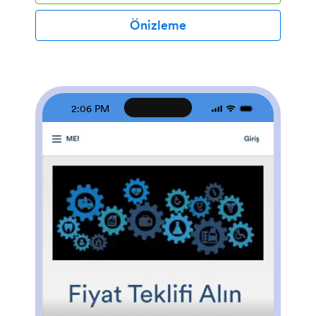
doldurabilirler. Araç Satış Uygulamanızı kodlama
gerektirmeden özelleştirin. Daha fazla form oluşturmak,
Önizleme
diğer web sitelerine bağlantılar eklemek, mevcut metni
değiştirmek, markanızı yüklemek ve daha fazlasını
gerçekleştirmek için sadece sürükle-bırak
oluşturucumuzu kullanın. Uygulamanız kullanıma hazır
olduğunda bağlantısını web sitenizde yayınlayın veya
form yanıtlarını kabul etmeye başlamak için
2:06 PM
müşterilerinize gönderin. İşletmeniz için tamamen özel
bir Araç Satış Uygulaması ile satışlarınızı artırın ve
bayinizin daha düzgün çalışmasını sağlayın.