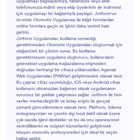
uygulamayı bilgisayarınıza, tabletinize veya akıllı
telefonunuza indirin veya ekip üyelerinin de indirmesi
için uygulamayı bir bağlantıyla paylaşın. Jotform'un
ücretsiz Otomotiv Uygulaması ile kâğıt formlardan
online formlara geçin ve işinizi daha verimli hale
getirin.
Jotform Uygulamalar, kodlama uzmanlığı
gerektirmeden Otomotiv Uygulamaları oluşturmak için
olağanüstü bir çözüm sunar. Bu kodlama
gerektirmeyen uygulama oluşturucu, kullanıcıların
geleneksel uygulama mağazalarına erişmeden
doğrudan herhangi bir cihaza yüklenebilen Aşamalı
Web Uygulamaları (PWA'lar) geliştirmesine olanak tanır.
Bu çapraz cihaz uyumluluğu, iOS veya Android cihaz
kullanıyor olmanızdan bağımsız olarak uygulamanın
sorunsuz bir şekilde çalışmasını sağlar. Jotform ile tüm
veriler merkezileştirilir ve kolay erişim ile gerçek
zamanlı güncellemelere olanak tanır. Platform, ödeme
entegrasyonları ve çevrim dışı mod dahil olmak üzere
çok sayıda işlevi destekler ve bu da onu operasyonel
verimliliklerini ve müşteri hizmetlerini geliştirmek
isteyen otomotiv profesyonelleri için ideal bir seçim
haline getirir.