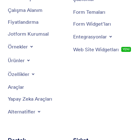
Looking at similar examples: - "Müşterilerin...
erişmesi için kesintisiz ve kullanımı kolay bir
Çalışma Alanım
Form Temaları
yol sunarlar" - "Müşteriler... fark etmeksizin" -
Natural flow with proper Turkish grammar
Fiyatlandırma
Form Widget'ları
Translation:
Müşteriler İçin
Jotform Kurumsal
Entegrasyonlar
Örnekler
Web Site Widgetları
YENİ
Ürünler
Özellikler
Araçlar
Yapay Zeka Araçları
Alternatifler