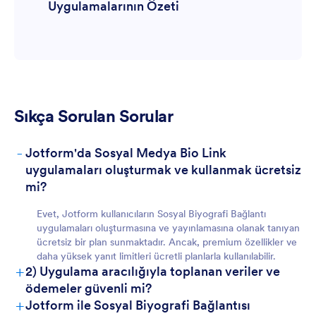
Uygulamalarının Özeti
Oluşturucu ile Özelleştirin
Verimsiz Müşteri Kazanma
ürün veya hizmetlerini
doğrudan biyografi bağlantısı üzerinden
satmak isteyen
Analiz Eksikliği
Jotform İmza ile E-İmzalar
Sıkça Sorulan Sorular
-
Jotform'da Sosyal Medya Bio Link
Ekipler İçin
uygulamaları oluşturmak ve kullanmak ücretsiz
mi?
Cihazlar Arası Uyumluluk
Evet, Jotform kullanıcıların Sosyal Biyografi Bağlantı
uygulamaları oluşturmasına ve yayınlamasına olanak tanıyan
ücretsiz bir plan sunmaktadır. Ancak, premium özellikler ve
daha yüksek yanıt limitleri ücretli planlarla kullanılabilir.
+
2) Uygulama aracılığıyla toplanan veriler ve
"Restaurant Instagram Bio Link App"
ödemeler güvenli mi?
Analyzing the string for translation to tr-TR
+
Jotform ile Sosyal Biyografi Bağlantısı
(Turkish): The string contains HTML tags that