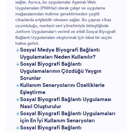
sağlar. Ayrıca, bu uygulamalar Aşamalı Web
Uygulamaları (PWA'lar) olarak çalışır ve uygulama
mağazalarından indirme gerektirmeden çeşitli
cihazlarda erişilebilir olmasını sağlar. Bu çapraz cihaz
uyumluluğu, merkezi veri yönetimiyle birleştiğinde
Jotform Uygulamalar'ı verimli ve etkili Sosyal Biyografi
Bağlantı Uygulamaları oluşturmak için ideal bir seçim
haline getirir.
+
Sosyal Medya Biyografi Bağlantı
Uygulamaları Neden Kullanılır?
+
Sosyal Biyografi Bağlantı
Çevrim Dışı Erişim
Uygulamalarının Çözdüğü Yaygın
Sorunlar
+
Kullanım Senaryolarını Özelliklerle
Dağınık Online Varlık
Eşleştirme
+
Sosyal Biyografi Bağlantı Uygulaması
Şablon Seçin
Sürükle-Bırak Oluşturucu
Nasıl Oluşturulur
+
Sosyal Biyografi Bağlantı Uygulamaları
Sınırlı Sosyal Medya Biyografi Alanı
için En İyi Kullanım Senaryoları
+
Sosyal Biyografi Bağlantı
Kodlama Gerektirmeyen Uygulama