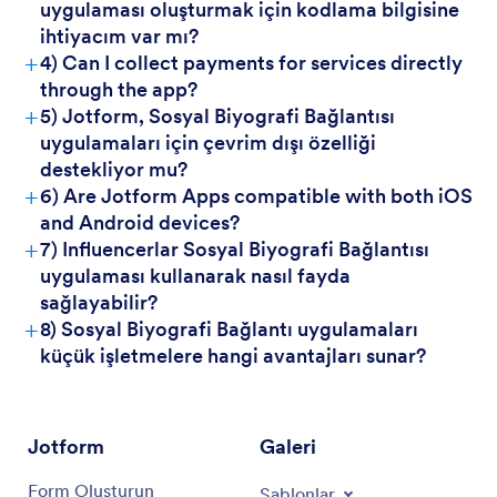
uygulaması oluşturmak için kodlama bilgisine
need to be preserved but can be repositioned
ihtiyacım var mı?
for natural Turkish flow. Key terms to
+
4) Can I collect payments for services directly
translate: - "For Customers" - "Müşteriler
İçin" - "Customers experience improved
through the app?
"Marka
interaction" - needs natural Turkish structure
+
Instagram Biyografi Bağlantısı
5) Jotform, Sosyal Biyografi Bağlantısı
- "Social Bio Link Apps" - brand/product
Uygulaması"nı
uygulamaları için çevrim dışı özelliği
name, should remain in English - "simplify the
destekliyor mu?
process" - "süreci kolaylaştırır" - "service
+
6) Are Jotform Apps compatible with both iOS
links, product catalogs, or contact
information" - "hizmet bağlantıları, ürün
and Android devices?
katalogları veya iletişim bilgileri" - "single
+
7) Influencerlar Sosyal Biyografi Bağlantısı
access point" - "tek erişim noktası" -
uygulaması kullanarak nasıl fayda
"customer satisfaction and engagement" -
sağlayabilir?
"müşteri memnuniyeti ve etkileşimi" -
+
8) Sosyal Biyografi Bağlantı uygulamaları
"seamless experience" - "kesintisiz deneyim"
Following the examples provided, I need to: 1.
küçük işletmelere hangi avantajları sunar?
Use natural Turkish sentence structure (SOV)
2. Reposition HTML tags naturally 3. Avoid
literal translations 4. Use "geri bildirim" not
"geribildirim" (based on examples) 5. Maintain
Jotform
Galeri
professional, friendly tone 6. Use semicolons
where appropriate (based on examples)
Form Oluşturun
Şablonlar