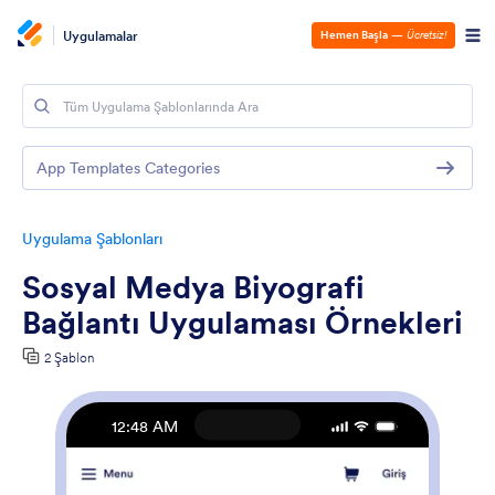
Uygulamalar
Hemen Başla
—
Ücretsiz!
App Templates Categories
Uygulama Şablonları
Sosyal Medya Biyografi
Bağlantı Uygulaması Örnekleri
2 Şablon
12:48 AM