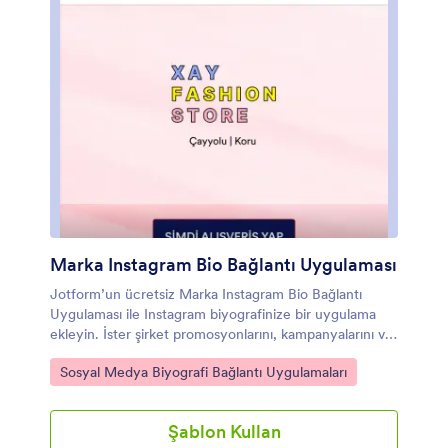
Marka Instagram Bio Bağlantı Uygulaması
Jotform’un ücretsiz Marka Instagram Bio Bağlantı
Uygulaması ile Instagram biyografinize bir uygulama
ekleyin. İster şirket promosyonlarını, kampanyalarını ve
duyurularını paylaşmanın ister Instagram biyografiniz
Kategoriye git:
Sosyal Medya Biyografi Bağlantı Uygulamaları
üzerinden ürünler satmanın yollarını arayın, hepsi
müşterilerinizin herhangi bir cihaza indirip
görüntüleyebilecekleri bir uygulamada yer alır.
Şablon Kullan
Uygulamanızın yer alan formlardan elde ettiğiniz her