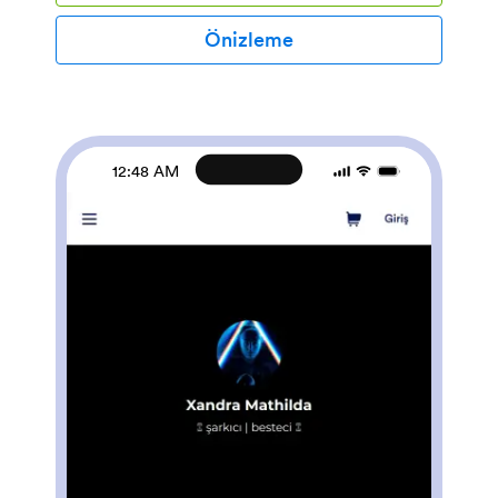
yanıt Jotform hesabınızda güvenli bir şekilde saklanır ve
bu şekilde form yanıtlarını görüntüleyebilir ve
Önizleme
müşterilerinizle hızlı bir şekilde iletişim kurabilirsiniz. Bu
Marka Instagram Bağlantı Uygulaması şablonunu
logonuzu yükleyerek, uygulamanızın simgesini
değiştirerek, yeni bir arka plan resmi yükleyerek ve
istediğiniz kadar bağlantı, form, resim, dosya ve buton
ekleyerek markanıza uygun hale getirin. Daha sonra
12:48 AM
uygulamanın bağlantısını doğrudan kolay erişim için
biyografinize kopyalayıp yapıştırabilirsiniz. Sadece
birkaç tıklamayla Jotform’un ücretsiz Marka Instagram
Bio Bağlantı Uygulaması ile Instagram biyografiniz
üzerinden bilgiler toplayın ve ürünler satın.