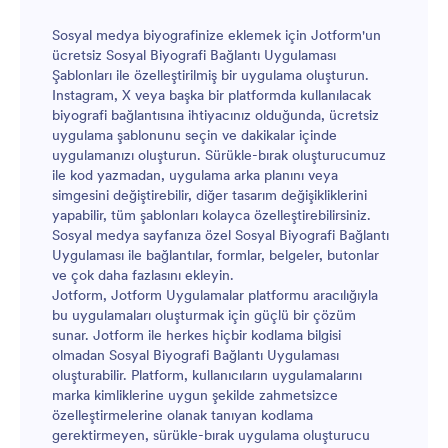
Instagram Bio Bağlantı Uygulamanız kullanıma hazır
olduğunda, takipçilerinizin bütün bağlantılara tek
Sosyal medya biyografinize eklemek için Jotform'un
seferde kolay bir şekilde ulaşabilmeleri için müzik
ücretsiz Sosyal Biyografi Bağlantı Uygulaması
sayfanızın biyografi kısmına uygulamanızın bağlantısını
Şablonları ile özelleştirilmiş bir uygulama oluşturun.
ekleyin.
Instagram, X veya başka bir platformda kullanılacak
biyografi bağlantısına ihtiyacınız olduğunda, ücretsiz
uygulama şablonunu seçin ve dakikalar içinde
uygulamanızı oluşturun. Sürükle-bırak oluşturucumuz
ile kod yazmadan, uygulama arka planını veya
simgesini değiştirebilir, diğer tasarım değişikliklerini
yapabilir, tüm şablonları kolayca özelleştirebilirsiniz.
Sosyal medya sayfanıza özel Sosyal Biyografi Bağlantı
Uygulaması ile bağlantılar, formlar, belgeler, butonlar
ve çok daha fazlasını ekleyin.
Jotform, Jotform Uygulamalar platformu aracılığıyla
bu uygulamaları oluşturmak için güçlü bir çözüm
sunar. Jotform ile herkes hiçbir kodlama bilgisi
olmadan Sosyal Biyografi Bağlantı Uygulaması
oluşturabilir. Platform, kullanıcıların uygulamalarını
marka kimliklerine uygun şekilde zahmetsizce
özelleştirmelerine olanak tanıyan kodlama
gerektirmeyen, sürükle-bırak uygulama oluşturucu