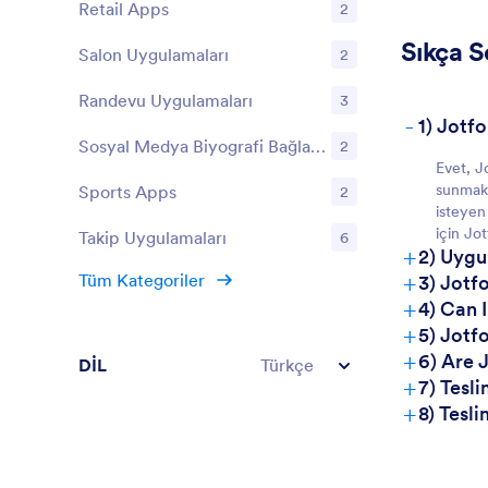
Retail Apps
2
Sıkça S
Salon Uygulamaları
2
Randevu Uygulamaları
3
-
1) Jotf
Sosyal Medya Biyografi Bağlantı Uygulamaları
2
Evet, J
sunmakt
Sports Apps
2
isteyen 
için Jo
Takip Uygulamaları
6
+
2) Uygu
+
Tüm Kategoriler
3) Jotf
+
4) Can 
+
5) Jotf
+
6) Are 
DİL
Türkçe
+
7) Tesl
+
8) Tesl