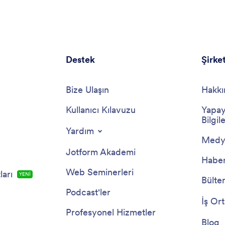
Destek
Şirke
Bize Ulaşın
Hakkı
Kullanıcı Kılavuzu
Yapay
Bilgile
Yardım
Medya
Jotform Akademi
Haber
Web Seminerleri
arı
YENİ
Bülte
Podcast'ler
İş Ort
Profesyonel Hizmetler
Blog