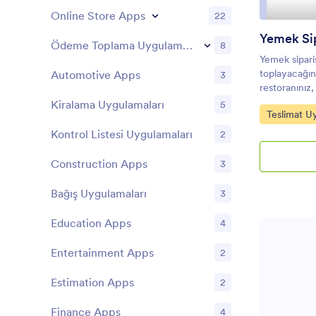
Online Store Apps
22
Ödeme Toplama Uygulamaları
8
Yemek sipariş
toplayacağın
Automotive Apps
3
restoranınız,
kafeniz olsu
Kiralama Uygulamaları
5
Kategoriye 
Teslimat U
online yemek
toplamanın 
Kontrol Listesi Uygulamaları
2
uygulama şa
görüntüleyeb
Construction Apps
3
ödeme bilgile
listesine sah
Bağış Uygulamaları
3
yemekleri su
kampanyaları 
Education Apps
4
toplayabilirs
diledikleri he
Entertainment Apps
2
veya bilgisay
indirebilir.
Estimation Apps
2
özelleştirmek
arayüzümüz il
Finance Apps
4
tiplerini ve r