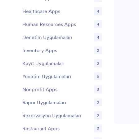
öğeleri için 
Healthcare Apps
4
yükleyebilir
görünümünü
özelleştirebi
Human Resources Apps
4
bağlantısını
medyanızda p
Denetim Uygulamaları
4
Yemek Sipari
teslimatı yap
Inventory Apps
2
başlayın!
Kayıt Uygulamaları
2
Yönetim Uygulamaları
5
Nonprofit Apps
3
Rapor Uygulamaları
2
Rezervasyon Uygulamaları
2
Restaurant Apps
3