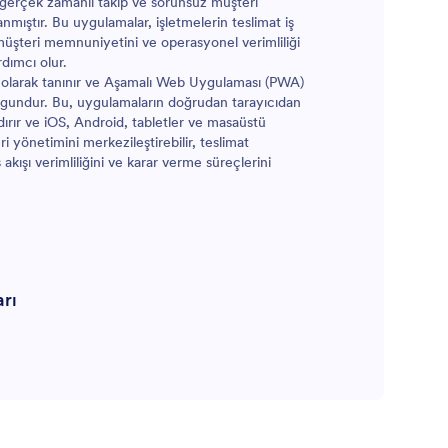
i, gerçek zamanlı takip ve sorunsuz müşteri
ne ödeme
Teslimat Uygulamasını kendinize göre
nmıştır. Bu uygulamalar, işletmelerin teslimat iş
azlasını
özelleştirmek mi istiyorsunuz? Sürükle-bırak
müşteri memnuniyetini ve operasyonel verimliliği
mladıktan
arayüzümüz ile form ekleyebilir, yazı tipleri
dımcı olur.
syal
ve renkleri değiştirebilir, menüdeki ögeler
olarak tanınır ve Aşamalı Web Uygulaması (PWA)
luyla
için küçük resimler ve logonuzu ekleyebilir
 uygundur. Bu, uygulamaların doğrudan tarayıcıdan
 akıllı
ve uygulama simgenizin görüntüsünü
dırır ve iOS, Android, tabletler ve masaüstü
haza
tamamen değiştirebilirsiniz. Sonrasında,
ri yönetimini merkezileştirebilir, teslimat
’un Market
basitçe bağlantıyı web siteniz veya sosyal
akışı verimliliğini ve karar verme süreçlerini
arişlerini
medya hesabınızda paylaşarak güzel bir
başlangıç yapabilirsiniz. Ücretsiz Yemek
Teslimat Uygulaması ile yemek siparişlerini
almaya şimdi başlayın! Lütfen yemek sipariş
ve teslimat uygulaması oluşturma ipuçları
için bu makaleyi okuyun.
arı