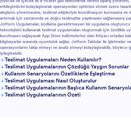
yiyecek ve içecek ile e-ticaret gibi sektörlerde verimli sipariş yönetim
logonuzu ve resimlerinizi
küçük resimler yükleyebilir, onli
etkileşimlerini kolaylaştırarak operasyonları optimize etmek üzere tasarla
, uygulama simgenizin
formuna bağlanabilir ve çok daha f
akışlarını yönetmesine, teslimat ekipleriyle koordinasyon kurmasına ve 
 kodlama yapmadan tamamen
yapabilirsiniz. Uygulamanızı tama
artırmak için zamanında ve doğru teslimatlar yapılmasını sağlamasına yar
lirsiniz. Ardından, uygulamanızın
sonra basitçe web siteniz veya so
Jotform Uygulamalar, kodlama gerektirmeyen bir uygulama oluşturucu 
 web sitenizde veya sosyal
medya hesabınızda bir bağlantı yo
teknolojisini kullanarak teslimat uygulamaları oluşturmak için özellikle
aylaşmanız yeterlidir. Ücretsiz
paylaşın ve müşterileriniz her türlü
kurulmasını sağlayarak App Store indirmelerine olan ihtiyacı ortadan kal
ş Uygulaması ile online yemek
telefon, tablet veya masaüstü ci
bilgisayarlar arasında uyumluluk sağlar. Jotform Tablolar ile işletmeler ve
mak için siparişleri toplamaya
uygulamayı indirebilsin. Jotform
operasyonlarını takip etmeyi ve analiz etmeyi kolaylaştırabilir, böylece iş 
Teslimat Uygulaması ile market sip
iyileştirebilir.
online olarak alın.
+
Teslimat Uygulamaları Neden Kullanılır?
+
Teslimat Uygulamalarının Çözdüğü Yaygın Sorunlar
+
Kullanım Senaryolarını Özelliklerle Eşleştirme
+
Teslimat Uygulaması Nasıl Oluşturulur
+
Teslimat Uygulamalarının Başlıca Kullanım Senaryol
+
Teslimat Uygulamalarının Özeti
Yöneticiler İçin
Takımlar İçin