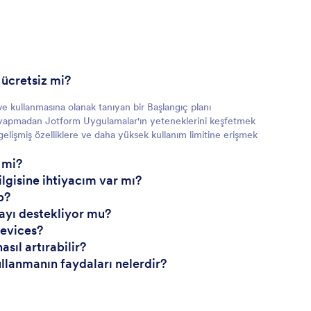
ücretsiz mi?
ve kullanmasına olanak tanıyan bir Başlangıç planı
me yapmadan Jotform Uygulamalar'ın yeteneklerini keşfetmek
a gelişmiş özelliklere ve daha yüksek kullanım limitine erişmek
i mi?
lgisine ihtiyacım var mı?
p?
mayı destekliyor mu?
devices?
ıl artırabilir?
ullanmanın faydaları nelerdir?