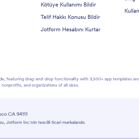
Kötüye Kullanımı Bildir
Kullan
Telif Hakkı Konusu Bildir
Jotform Hesabını Kurtar
ide, featuring drag-and-drop functionality with 3,500+ app templates a
nprofits, and organizations of all sizes.
sco CA 94111
Jotform Inc.'nin tescilli ticari markalarıdır.