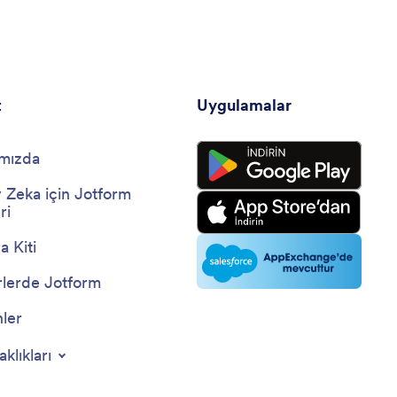
t
Uygulamalar
mızda
 Zeka için Jotform
ri
 Kiti
lerde Jotform
nler
aklıkları