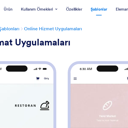
Ürün
Kullanım Örnekleri
Özellikler
Şablonlar
Eleman
ablonları
Online Hizmet Uygulamaları
mat Uygulamaları
M
6:30 AM
: Yemek Sipariş Uygulaması Örneği
: M
Önizleme
Önizleme