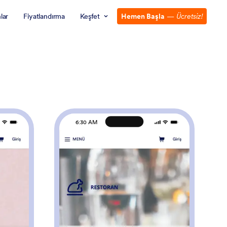
lar
Fiyatlandırma
Keşfet
Hemen Başla
—
Ücretsiz!
6:30 AM
arket Teslimat Uygulaması Örneği
: Yemek Teslimat Uyg
Önizleme