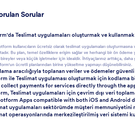
orulan Sorular
Müşteriler İçin
orm'da Teslimat uygulamaları oluşturmak ve kullanmak 
otform kullanıcıların ücretsiz olarak teslimat uygulamaları oluşturmasına 
adır. Bu plan, temel özelliklere erişim sağlar ve herhangi bir ön öde
bireyler veya küçük işletmeler için idealdir. İhtiyaçlarınız arttıkça, dah
tform'un ücretli planlarından birine yükseltme yapmayı düşünebilirsiniz.
lama aracılığıyla toplanan veriler ve ödemeler güvenl
orm ile Teslimat uygulaması oluşturmak için kodlama bi
I collect payments for services directly through the ap
orm, Teslimat uygulamaları için çevrim dışı veri topla
Jotform Apps compatible with both iOS and Android 
imat uygulamaları sektörümde müşteri memnuniyetini nas
imat operasyonlarında merkezileştirilmiş veri sistemi k