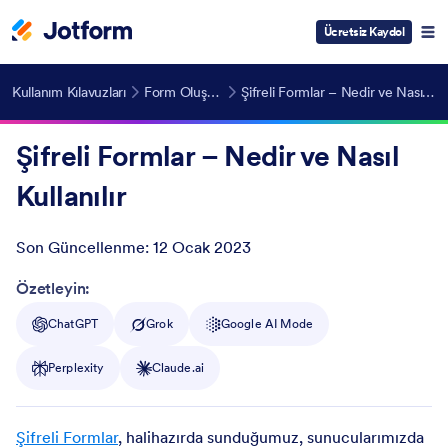
Ücretsiz Kaydol
Kullanım Kılavuzları
Form Oluşturma
Şifreli Formlar – Nedir ve Nasıl Kullanılır
Şifreli Formlar – Nedir ve Nasıl
Kullanılır
Son Güncellenme:
12 Ocak 2023
Post ID
Özetleyin:
ChatGPT
Grok
Google AI Mode
Perplexity
Claude.ai
Şifreli Formlar
, halihazırda sunduğumuz, sunucularımızda