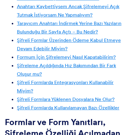
Anahtarı Kaybettiysem Ancak Şifrelemeyi Açık
Tutmak İstiyorsam Ne Yapmalıyım?
Tarayıcım Anahtarı İndirmek Yerine Bazı Yazıların
Bulunduğu Bir Sayfa Açtı – Bu Nedir?
Şifreli Formlar Üzerinden Ödeme Kabul Etmeye
Devam Edebilir Miyim?
Formum İçin Şifrelemeyi Nasıl Kapatabilirim?
Şifreleme Açıldığında Hız Bakımından Bir Fark
Oluşur mu?
Şifreli Formlarda Entegrasyonları Kullanabilir
Miyim?
Şifreli Formlara Yüklenen Dosyalara Ne Olur?
Şifreli Formlarda Kullanılamayan Bazı Özellikler
Formlar ve Form Yanıtları,
Şifreleme Özelliği Açılmadan