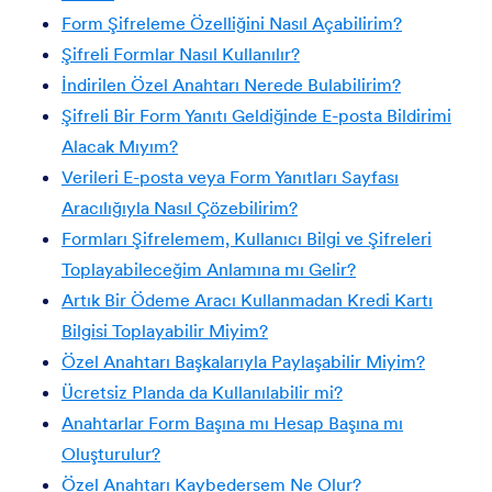
Form Şifreleme Özelliğini Nasıl Açabilirim?
Şifreli Formlar Nasıl Kullanılır?
İndirilen Özel Anahtarı Nerede Bulabilirim?
Şifreli Bir Form Yanıtı Geldiğinde E-posta Bildirimi
Alacak Mıyım?
Verileri E-posta veya Form Yanıtları Sayfası
Aracılığıyla Nasıl Çözebilirim?
Formları Şifrelemem, Kullanıcı Bilgi ve Şifreleri
Toplayabileceğim Anlamına mı Gelir?
Artık Bir Ödeme Aracı Kullanmadan Kredi Kartı
Bilgisi Toplayabilir Miyim?
Özel Anahtarı Başkalarıyla Paylaşabilir Miyim?
Ücretsiz Planda da Kullanılabilir mi?
Anahtarlar Form Başına mı Hesap Ba
şına mı
Oluşturulur?
Özel Anahtarı Kaybedersem Ne Olur?