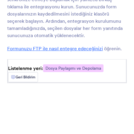
tıklama ile entegrasyonu kurun. Sunucunuzda form
dosyalarınızın kaydedilmesini istediğiniz klasörü
OneDrive
seçerek başlayın. Ardından, entegrasyon kurulumunu
Dosya yüklemeleri ve form yanıtı PDF'lerini
tamamladığınızda, seçilen dosyalar her form yanıtında
OneDrive'a senkronize edin
sunucunuza otomatik yüklenecektir.
Formunuzu FTP ile nasıl entegre edeceğinizi
öğrenin.
Kutu
Yüklenen dosyaları bulut depolama alanınıza
gönderin
Listelenme yeri:
Dosya Paylaşımı ve Depolama
Geri Bildirim
FTP
Form yanıtları ve dosya yüklemelerini
sunucunuza otomatik olarak gönderin
Egnyte
Form yanıtlarını kurumsal dosya saklama alanınıza
gönderin