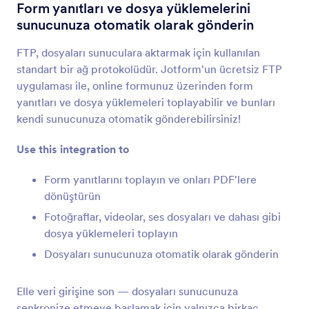
Form Entegrasyonları
Dosya Paylaşımı ve Depolama
Form yanıtları ve dosya yüklemelerini
sunucunuza otomatik olarak gönderin
Dosya Paylaşımı ve Depolama
Entegrasyonları
FTP, dosyaları sunuculara aktarmak için kullanılan
standart bir ağ protokolüdür. Jotform'un ücretsiz FTP
24 Entegrasyon
uygulaması ile, online formunuz üzerinden form
yanıtları ve dosya yüklemeleri toplayabilir ve bunları
kendi sunucunuza otomatik gönderebilirsiniz!
En Yeni
Popüler
Use this integration to
Form yanıtlarını toplayın ve onları PDF'lere
Google Drive
dönüştürün
Dosya yüklemelerini ve form yanıtlarını Google
Fotoğraflar, videolar, ses dosyaları ve dahası gibi
Drive'a senkronize edin
dosya yüklemeleri toplayın
Dosyaları sunucunuza otomatik olarak gönderin
Dropbox
Formlarınıza yüklenen dosyaları bulut depolama
Elle veri girişine son — dosyaları sunucunuza
alanınıza gönderin
senkronize etmeye başlamak için yalnızca birkaç