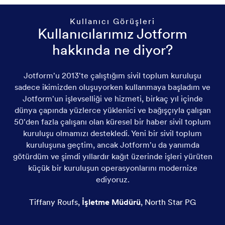
Kullanıcı Görüşleri
Kullanıcılarımız Jotform
hakkında ne diyor?
Jotform'u 2013'te çalıştığım sivil toplum kuruluşu
Jo
sadece ikimizden oluşuyorken kullanmaya başladım ve
p
Jotform'un işlevselliği ve hizmeti, birkaç yıl içinde
ve
dünya çapında yüzlerce yüklenici ve bağışçıyla çalışan
50'den fazla çalışanı olan küresel bir haber sivil toplum
h
kuruluşu olmamızı destekledi. Yeni bir sivil toplum
kuruluşuna geçtim, ancak Jotform'u da yanımda
götürdüm ve şimdi yıllardır kağıt üzerinde işleri yürüten
küçük bir kuruluşun operasyonlarını modernize
ediyoruz.
Tiffany Roufs
,
İşletme Müdürü
,
North Star PG