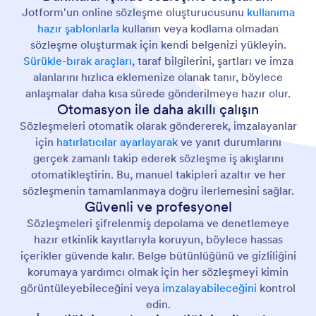
Jotform'un online sözleşme oluşturucusunu
kullanıma
hazır şablonlarla
kullanın veya kodlama olmadan
sözleşme oluşturmak için kendi belgenizi yükleyin.
Sürükle-bırak araçları
, taraf bilgilerini, şartları ve imza
alanlarını hızlıca eklemenize olanak tanır, böylece
anlaşmalar daha kısa sürede gönderilmeye hazır olur.
Otomasyon ile daha akıllı çalışın
Sözleşmeleri otomatik olarak göndererek, imzalayanlar
için
hatırlatıcılar ayarlayarak
ve yanıt durumlarını
gerçek zamanlı takip ederek sözleşme iş akışlarını
otomatikleştirin. Bu, manuel takipleri azaltır ve her
sözleşmenin tamamlanmaya doğru ilerlemesini sağlar.
Güvenli ve profesyonel
Sözleşmeleri şifrelenmiş depolama ve denetlemeye
hazır etkinlik kayıtlarıyla koruyun, böylece hassas
içerikler güvende kalır. Belge bütünlüğünü ve gizliliğini
korumaya yardımcı olmak için her sözleşmeyi kimin
görüntüleyebileceğini veya
imzalayabileceğini
kontrol
edin.